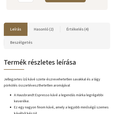
Leírás
Hasonló (2)
Értékelés (4)
Beszélgetés
Termék részletes leírása
Jellegzetes ízű kávé szinte észrevehetetlen savakkal és a lágy
pörkölés összetéveszthetetlen aromájával
A Hausbrandt Espresso kávé a legendás márka legrégebbi
keveréke.
Ez egy nagyon finom kávé, amely a legjobb minőségű szemes
kávéból készül.