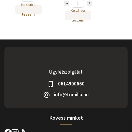
Kosárba
Kosárba
teszem
teszem
Ügyfélszolgálat:
0614900660
info@tomilla.hu
Kövess minket