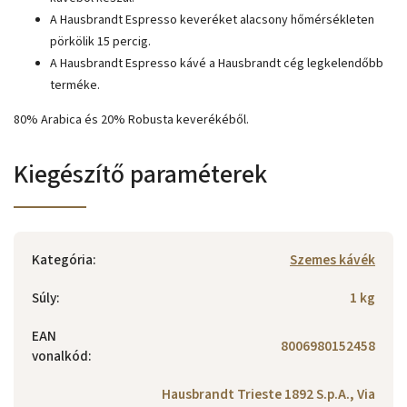
A Hausbrandt Espresso keveréket alacsony hőmérsékleten
pörkölik 15 percig.
A Hausbrandt Espresso kávé a Hausbrandt cég legkelendőbb
terméke.
80% Arabica és 20% Robusta keverékéből.
Kiegészítő paraméterek
Kategória
:
Szemes kávék
Súly
:
1 kg
EAN
8006980152458
vonalkód
:
Hausbrandt Trieste 1892 S.p.A., Via