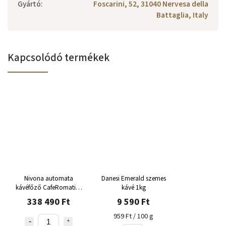
Gyártó
:
Foscarini, 52, 31040 Nervesa della
Battaglia, Italy
Kapcsolódó termékek
Nivona automata
Danesi Emerald szemes
kávéfőző CafeRomatica
kávé 1kg
NICR 790 matt
338 490 Ft
9 590 Ft
fekete/króm
959 Ft / 100 g