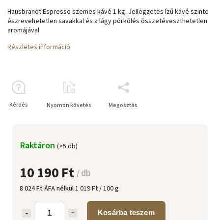
Hausbrandt Espresso szemes kávé 1 kg. Jellegzetes ízű kávé szinte
észrevehetetlen savakkal és a lágy pörkölés összetéveszthetetlen
aromájával
Részletes információ
Kérdés
Nyomon követés
Megosztás
Raktáron
(>5 db)
10 190 Ft
/ db
8 024 Ft ÁFA nélkül
1 019 Ft / 100 g
Kosárba teszem