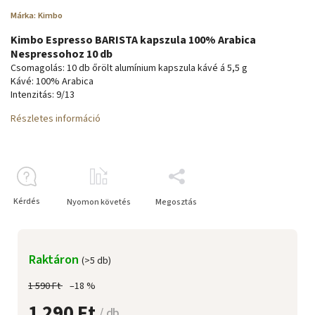
Márka:
Kimbo
Kimbo Espresso BARISTA kapszula 100% Arabica
Nespressohoz 10 db
Csomagolás: 10 db őrölt alumínium kapszula kávé á 5,5 g
Kávé: 100% Arabica
Intenzitás: 9/13
Részletes információ
Kérdés
Nyomon követés
Megosztás
Raktáron
(>5 db)
1 590 Ft
–18 %
1 290 Ft
/ db