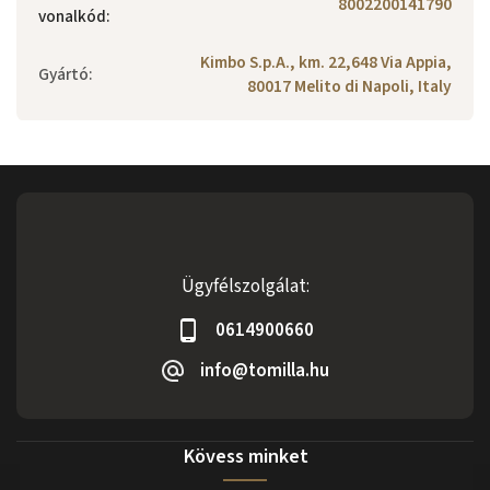
8002200141790
vonalkód
:
Kimbo S.p.A., km. 22,648 Via Appia,
Gyártó
:
80017 Melito di Napoli, Italy
Ügyfélszolgálat:
0614900660
info@tomilla.hu
Kövess minket