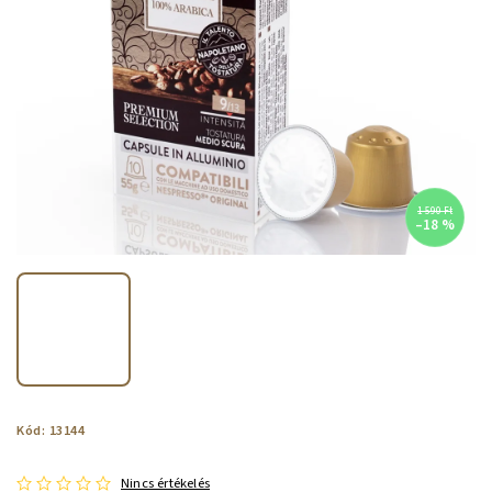
1 590 Ft
–18 %
Kód:
13144
Nincs értékelés