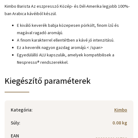
Kimbo Barista Az eszpresszó Közép- és Dél-Amerika legjobb 100%-
ban Arabica kávéiból készül.
E kiváló keverék babja közepesen pörkölt, finom ízű és
magával ragadó aromájú.
A finom karakterrel ellentétben a kávé jó intenzitású.
Ez a keverék nagyon gazdag aromájú.< /span>
Egyedülálló ALU kapszulák, amelyek kompatibilisek a
Nespresso® rendszerekkel.
Kiegészítő paraméterek
Kategória
:
Kimbo
Súly
:
0.08 kg
EAN