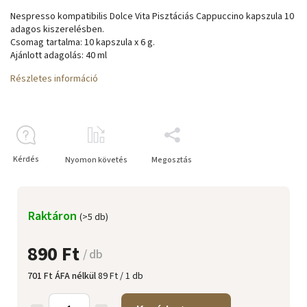
Nespresso kompatibilis Dolce Vita Pisztáciás Cappuccino kapszula 10
adagos kiszerelésben.
Csomag tartalma: 10 kapszula x 6 g.
Ajánlott adagolás
: 40 ml
Részletes információ
Kérdés
Nyomon követés
Megosztás
Raktáron
(>5 db)
890 Ft
/ db
701 Ft ÁFA nélkül
89 Ft / 1 db