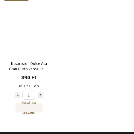
Nespresso - Dolce Vita
Gran Gusto kapszula 10
adag
890 Ft
89 Ft / 1 db
Kosárba
teszem