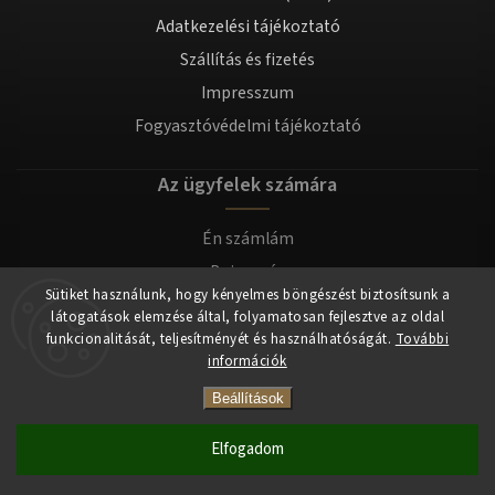
Adatkezelési tájékoztató
Szállítás és fizetés
Impresszum
Fogyasztóvédelmi tájékoztató
Az ügyfelek számára
Én számlám
Bejegyzés
Sütiket használunk, hogy kényelmes böngészést biztosítsunk a
Bejelentkezés
látogatások elemzése által, folyamatosan fejlesztve az oldal
funkcionalitását, teljesítményét és használhatóságát.
További
információk
Copyright 2026
tomilla.hu
. Minden jog fenntartva.
Beállítások
Elfogadom