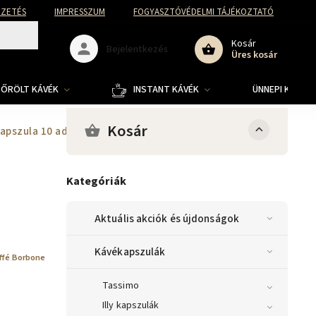
FIZETÉS
IMPRESSZUM
FOGYASZTÓVÉDELMI TÁJÉKOZTATÓ
Kosár
Bejelentkezés
Üres kosár
ŐRÖLT KÁVÉK
INSTANT KÁVÉK
ÜNNEPI KOLLE
Kosár
kapszula 10 adag
Kategóriák
Aktuális akciók és újdonságok
Kávékapszulák
ffé Borbone
Tassimo
Illy kapszulák