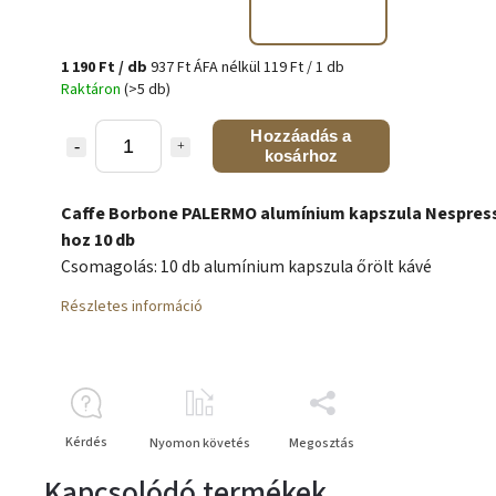
1 190 Ft
/ db
937 Ft ÁFA nélkül
119 Ft / 1 db
Raktáron
(>5 db)
Hozzáadás a
kosárhoz
Caffe Borbone PALERMO alumínium kapszula Nespres
hoz 10 db
Csomagolás: 10 db alumínium kapszula őrölt kávé
Részletes információ
Kérdés
Nyomon követés
Megosztás
Kapcsolódó termékek