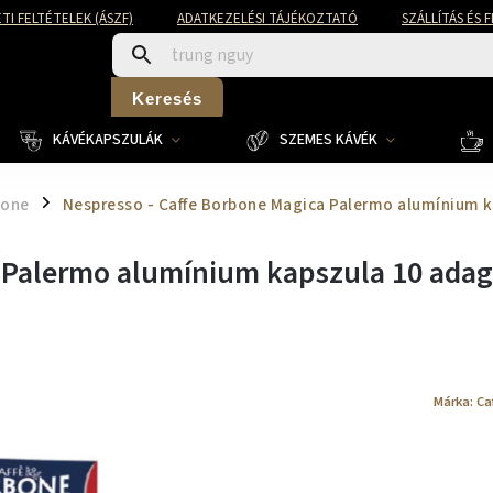
TI FELTÉTELEK (ÁSZF)
ADATKEZELÉSI TÁJÉKOZTATÓ
SZÁLLÍTÁS ÉS 
Keresés
KÁVÉKAPSZULÁK
SZEMES KÁVÉK
bone
Nespresso - Caffe Borbone Magica Palermo alumínium 
/
a Palermo alumínium kapszula 10 adag
Márka:
Ca