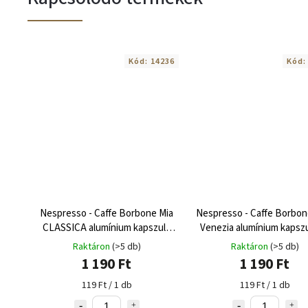
Kód:
14236
Kód
Nespresso - Caffe Borbone Mia
Nespresso - Caffe Borbon
CLASSICA alumínium kapszula
Venezia alumínium kapszu
10 adag
adag
Raktáron
(>5 db)
Raktáron
(>5 db)
1 190 Ft
1 190 Ft
119 Ft / 1 db
119 Ft / 1 db