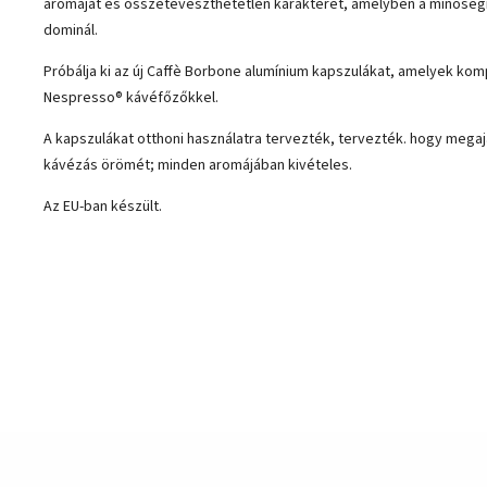
aromáját és összetéveszthetetlen karakterét, amelyben a minőség
dominál.
Próbálja ki az új Caffè Borbone alumínium kapszulákat, amelyek komp
Nespresso® kávéfőzőkkel.
A kapszulákat otthoni használatra tervezték, tervezték. hogy meg
kávézás örömét;
minden aromájában kivételes.
Az EU-ban készült.