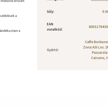
i Robusta erősen
Súly
:
0.0
atibilisek a
EAN
8055176430
vonalkód
:
ajándékoztam a
Caffe Borbone 
Zona ASI Loc. (
Gyártó
:
Pascarola
Caivano, I