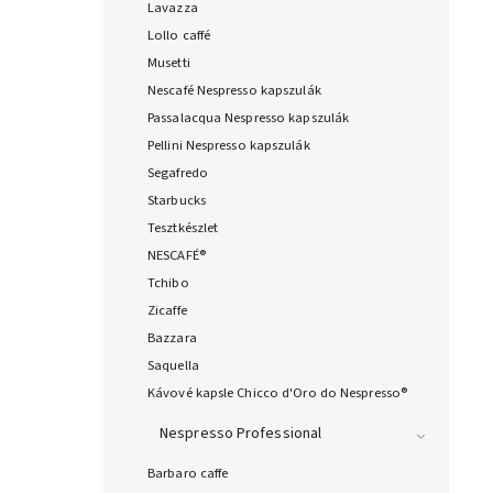
Lavazza
Lollo caffé
Musetti
Nescafé Nespresso kapszulák
Passalacqua Nespresso kapszulák
Pellini Nespresso kapszulák
Segafredo
Starbucks
Tesztkészlet
NESCAFÉ®
Tchibo
Zicaffe
Bazzara
Saquella
Kávové kapsle Chicco d'Oro do Nespresso®
Nespresso Professional
Barbaro caffe