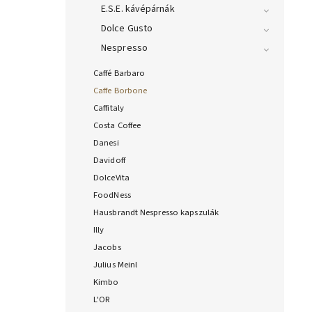
E.S.E. kávépárnák
Dolce Gusto
Nespresso
Caffé Barbaro
Caffe Borbone
Caffitaly
Costa Coffee
Danesi
Davidoff
DolceVita
FoodNess
Hausbrandt Nespresso kapszulák
Illy
Jacobs
Julius Meinl
Kimbo
L'OR