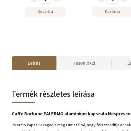
Kosárba
Kosárba
Leírás
Hasonló (2)
É
Termék részletes leírása
Caffe Borbone PALERMO alumínium kapszula Nespresso-
Palermo kapszula
ragadja meg Önt azáltal, hogy felszabadítja enne