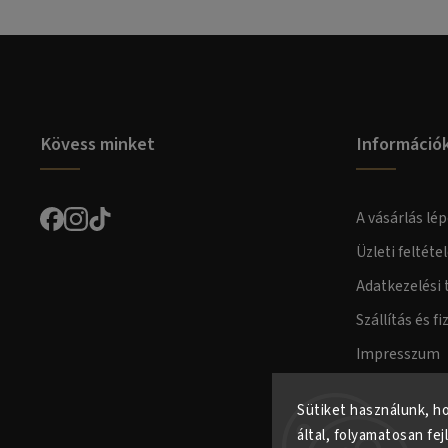
Kövess minket
Információ
A vásárlás lép
Üzleti feltéte
Adatkezelési 
Szállítás és fi
Impresszum
Fogyasztóvéd
Sütiket használunk, h
által, folyamatosan fej