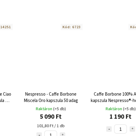
:
14251
Kód:
6723
Kó
e Ciao
Nespresso - Caffe Borbone
Caffe Borbone 100% A
la 10
Miscela Oro kapszula 50 adag
kapszula Nespresso®-ho
Raktáron
(>5 db)
Raktáron
(>5 db)
5 090 Ft
1 190 Ft
101,80 Ft / 1 db