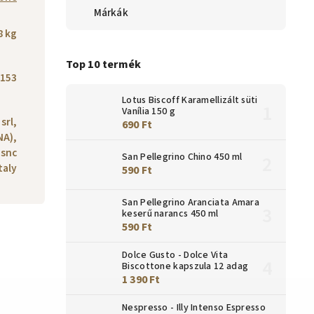
Márkák
8 kg
Top 10 termék
153
Lotus Biscoff Karamellizált süti
Vanília 150 g
srl,
690 Ft
NA),
 snc
San Pellegrino Chino 450 ml
taly
590 Ft
San Pellegrino Aranciata Amara
keserű narancs 450 ml
590 Ft
Dolce Gusto - Dolce Vita
Biscottone kapszula 12 adag
1 390 Ft
Nespresso - Illy Intenso Espresso