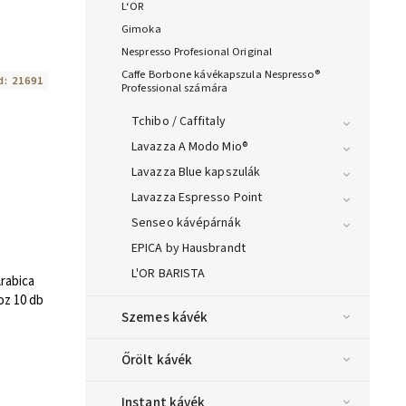
L‘OR
Gimoka
Nespresso Profesional Original
Caffe Borbone kávékapszula Nespresso®
d:
21691
Professional számára
Tchibo / Caffitaly
Lavazza A Modo Mio®
Lavazza Blue kapszulák
Lavazza Espresso Point
Senseo kávépárnák
EPICA by Hausbrandt
L'OR BARISTA
rabica
z 10 db
Szemes kávék
Őrölt kávék
Instant kávék