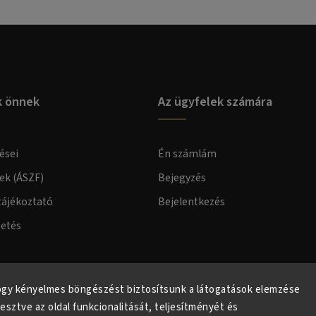
k önnek
Az ügyfelek számára
ései
Én számlám
lek (ÁSZF)
Bejegyzés
tájékoztató
Bejelentkezés
zetés
elmi tájékoztató
ogy kényelmes böngészést biztosítsunk a látogatások elemzése
lesztve az oldal funkcionalitását, teljesítményét és