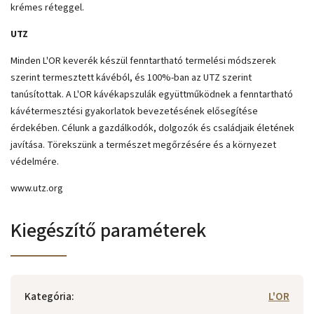
krémes réteggel.
UTZ
Minden L'OR keverék készül fenntartható termelési módszerek
szerint termesztett kávéból, és 100%-ban az UTZ szerint
tanúsítottak. A L'OR kávékapszulák együttműködnek a fenntartható
kávétermesztési gyakorlatok bevezetésének elősegítése
érdekében. Célunk a gazdálkodók, dolgozók és családjaik életének
javítása. Törekszünk a természet megőrzésére és a környezet
védelmére.
www.utz.org
Kiegészítő paraméterek
Kategória
:
L'OR