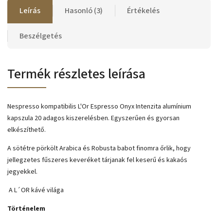
Leírás
Hasonló (3)
Értékelés
Beszélgetés
Termék részletes leírása
Nespresso kompatibilis L'Or Espresso Onyx Intenzita alumínium
kapszula 20 adagos kiszerelésben. Egyszerűen és gyorsan
elkészíthető.
A sötétre pörkölt Arabica és Robusta babot finomra őrlik, hogy
jellegzetes fűszeres keveréket tárjanak fel keserű és kakaós
jegyekkel.
A L´OR kávé világa
Történelem