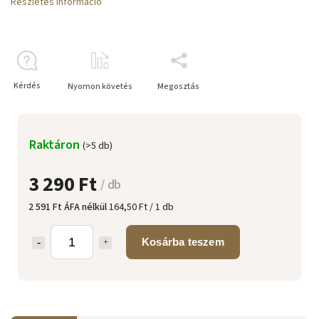
Részletes információ
Kérdés
Nyomon követés
Megosztás
Raktáron
(>5 db)
3 290 Ft
/ db
2 591 Ft ÁFA nélkül
164,50 Ft / 1 db
Kosárba teszem