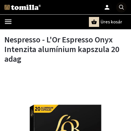
Üres kosár
Keresés
Nespresso - L'Or Espresso Onyx
Intenzita alumínium kapszula 20
adag