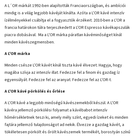
A L´OR márkát 1992-ben alapították Franciaországban, és ambíciói
mindig is a világ legjobb kávéját kínálta. Azóta a L'OR kávé intenzív
ízélményekkel csábítja el a fogyasztók érzékeit. 2010-ben a L'OR a
francia határokon túlra terjeszkedett a L'OR Espresso kávékapszulák
piacra dobásával. Ma a L'OR márka páratlan kávéminőséget kínál
minden kávészegmensben.
A L'OR márka
Minden csésze L'OR kávét kínál tiszta kávé élvezet. Hagyja, hogy
magába szívja az intenzív illat. Fedezze fel a finom és gazdag íz
egyensúlyát. Fedezze fel az aranyat. Fedezze fel az L'OR-t.
A L'OR kávé pörkölés és őrlése
A L'OR kávé a legjobb minőségű kávészemekből készül. A L'OR
kávéra jellemző pörkölési folyamat a kávébabot intenzív
hőmérsékletnek teszi ki, amely mély színt, egyedi ízeket és minden
fajtára jellemző tulajdonságot ad nekik. Élvezze a gazdag kávét, a
tökéletesen pörkölt és őrölt kávészemek termékét, borostyán színű