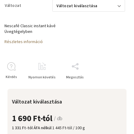
Változat
Nescafé Classic instant kávé
Üvegtégelyben
Részletes információ
Kérdés
Nyomon követés
Megosztás
Változat kiválasztása
1 690 Ft
-tól
/ db
1 331 Ft
-tól ÁFA nélkül
1 445 Ft-tól / 100 g