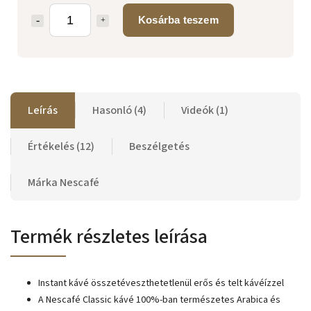
Kosárba teszem
Leírás
Hasonló (4)
Videók (1)
Értékelés (12)
Beszélgetés
Márka
Nescafé
Termék részletes leírása
Instant kávé összetéveszthetetlenül erős és telt kávéízzel
A Nescafé Classic kávé 100%-ban természetes Arabica és