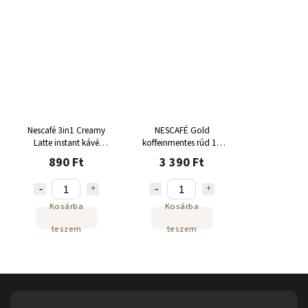
Nescafé 3in1 Creamy
NESCAFÉ Gold
Latte instant kávé
koffeinmentes rúd 12
zacskó 10 x 15 g
db (25x2g)
890 Ft
3 390 Ft
Kosárba
Kosárba
teszem
teszem