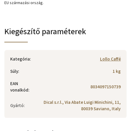
EU származási ország.
Kiegészítő paraméterek
Kategória
:
Lollo Caffé
Súly
:
1 kg
EAN
8034097150739
vonalkód
:
Dical s.r.l., Via Abate Luigi Minichini, 11,
Gyártó
:
80039 Saviano, Italy