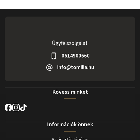
Ügyfélszolgálat:
0614900660
info@tomilla.hu
Kövess minket
Információk önnek
A vásárlás lépései