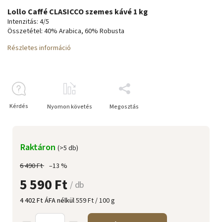
Lollo Caffé CLASICCO szemes kávé 1 kg
Intenzitás: 4/5
Összetétel: 40% Arabica, 60% Robusta
Részletes információ
Kérdés
Nyomon követés
Megosztás
Raktáron
(>5 db)
6 490 Ft
–13 %
5 590 Ft
/ db
4 402 Ft ÁFA nélkül
559 Ft / 100 g