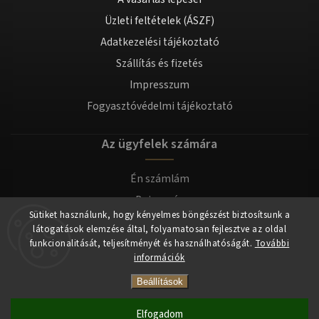
Üzleti feltételek (ÁSZF)
Adatkezelési tájékoztató
Szállítás és fizetés
Impresszum
Fogyasztóvédelmi tájékoztató
Az ügyfelek számára
Én számlám
Bejegyzés
Sütiket használunk, hogy kényelmes böngészést biztosítsunk a
Bejelentkezés
látogatások elemzése által, folyamatosan fejlesztve az oldal
funkcionalitását, teljesítményét és használhatóságát.
További
információk
Copyright 2026
tomilla.hu
. Minden jog fenntartva.
Beállítások
Elfogadom