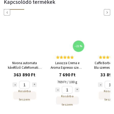
Kapcsolódó termékek
Previous
Next
–21 %
Nivona automata
Lavazza Crema e
Caffe Borbone
kávéfőző CafeRomatica
Aroma Espresso szemes
Blu szemes ká
NICR 795
kávé 1 kg
363 890 Ft
7 690 Ft
33 890
Titanium/Chrom
769 Ft / 100 g
Kosárba
Kosár
Kosárba
teszem
tesze
teszem