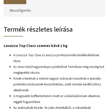
Beszélgetés
Termék részletes leírása
Lavazza Top Class szemes kávé 1 kg
A Lavazza Top Class a Lavazza professzionális kávékínálatának
része.
Az olasz kávé hagyományos pörkölővel Torinóban még mindig tud
meglepetést okozni.
Ennek a kávénak a szemei nagyon szárazak maradnak a speciális
pörkölési módszernek köszönhetően, ezért minden kávéfőzőhöz
alkalmasak.
A magasabb koffeintartalom miatt ez a kávé különösen alkalmas
reggeli fogyasztásra.
Az arabicabab Közép- és Latin-Amerikából, a robustabab