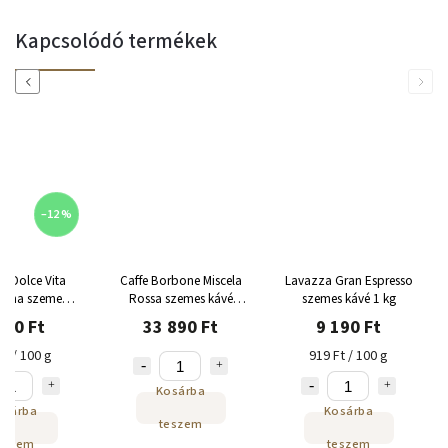
Kapcsolódó termékek
Previous
Next
–12 %
ds Dolce Vita
Caffe Borbone Miscela
Lavazza Gran Espresso
rema szemes
Rossa szemes kávé
szemes kávé 1 kg
vé 1 kg
6x1kg
790 Ft
33 890 Ft
9 190 Ft
Ft / 100 g
919 Ft / 100 g
Kosárba
osárba
Kosárba
teszem
eszem
teszem