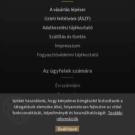
A vásárlás lépései
Üzleti feltételek (ÁSZF)
Adatkezelési tájékoztató
Szállítás és fizetés
Impresszum
Fogyasztóvédelmi tájékoztató
Az ügyfelek számára
Én számlám
Bejegyzés
Sütiket használunk, hogy kényelmes böngészést biztosítsunk a
Bejelentkezés
látogatások elemzése által, folyamatosan fejlesztve az oldal
funkcionalitását, teljesítményét és használhatóságát.
További
információk
Copyright 2026
tomilla.hu
. Minden jog fenntartva.
Beállítások