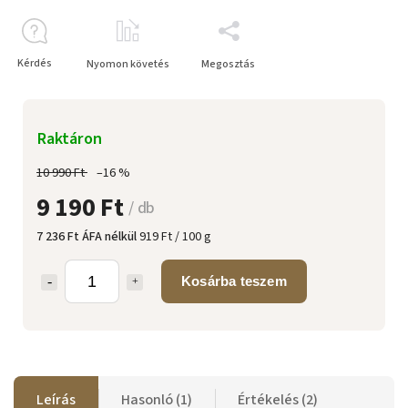
Kérdés
Nyomon követés
Megosztás
Raktáron
10 990 Ft
–16 %
9 190 Ft
/ db
7 236 Ft ÁFA nélkül
919 Ft / 100 g
Kosárba teszem
Leírás
Hasonló (1)
Értékelés (2)