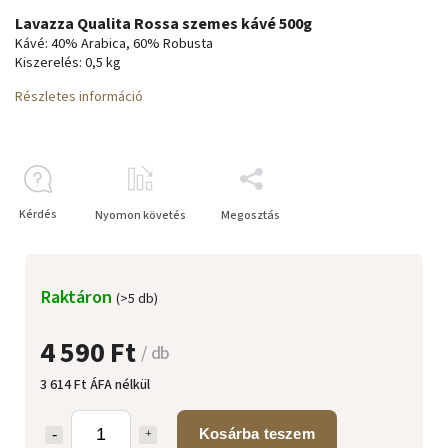
Lavazza Qualita Rossa szemes kávé 500g
Kávé: 40% Arabica, 60% Robusta
Kiszerelés: 0,5 kg
Részletes információ
Kérdés
Nyomon követés
Megosztás
Raktáron
(>5 db)
4 590 Ft
/ db
3 614 Ft ÁFA nélkül
Kosárba teszem