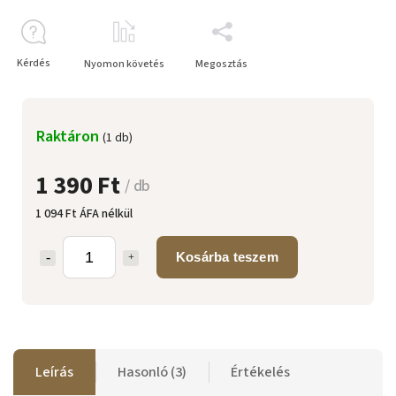
Kérdés
Nyomon követés
Megosztás
Raktáron
(1 db)
1 390 Ft
/ db
1 094 Ft ÁFA nélkül
Kosárba teszem
Leírás
Hasonló (3)
Értékelés