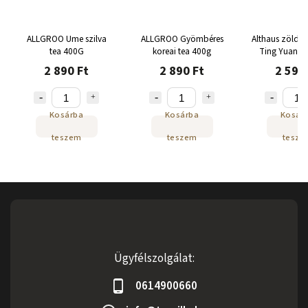
ALLGROO Ume szilva
ALLGROO Gyömbéres
Althaus zöld t
tea 400G
koreai tea 400g
Ting Yuan 1
2 890 Ft
2 890 Ft
2 590
Kosárba
Kosárba
Kosár
teszem
teszem
tesze
Ügyfélszolgálat:
0614900660