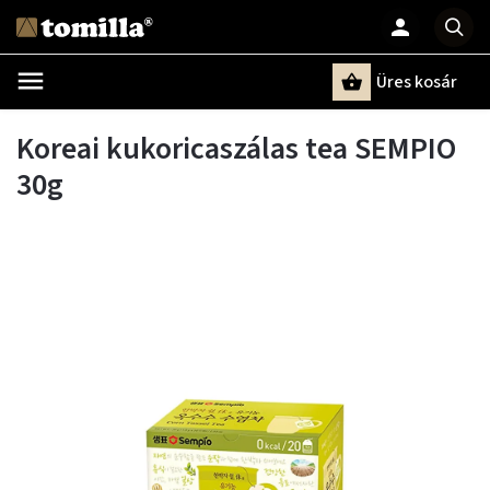
Üres kosár
Keresés
Koreai kukoricaszálas tea SEMPIO
30g