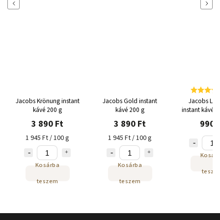
Previous
Next
Jacobs Krönung instant
Jacobs Gold instant
Jacobs Latt
kávé 200 g
kávé 200 g
instant kávé 1
3 890 Ft
3 890 Ft
990 
1 945 Ft / 100 g
1 945 Ft / 100 g
Kosár
Kosárba
Kosárba
tesze
teszem
teszem