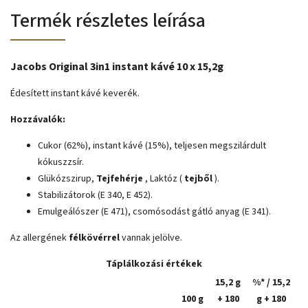
Termék részletes leírása
Jacobs Original 3in1 instant kávé 10 x 15,2g
Édesített instant kávé keverék.
Hozzávalók:
Cukor (62%), instant kávé (15%), teljesen megszilárdult
kókuszzsír.
Glükózszirup,
Tejfehérje
, Laktóz (
tejből
).
Stabilizátorok (E 340, E 452).
Emulgeálószer (E 471), csomósodást gátló anyag (E 341).
Az allergének
félkövérrel
vannak jelölve.
Táplálkozási értékek
15,2 g
%* / 15,2
100 g
+ 180
g + 180