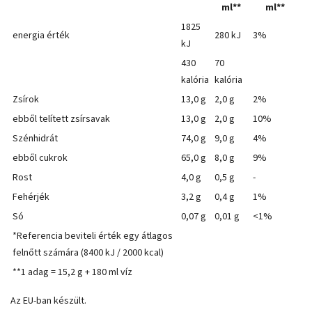
ml**
ml**
1825
energia érték
280 kJ
3%
kJ
430
70
kalória
kalória
Zsírok
13,0 g
2,0 g
2%
ebből telített zsírsavak
13,0 g
2,0 g
10%
Szénhidrát
74,0 g
9,0 g
4%
ebből cukrok
65,0 g
8,0 g
9%
Rost
4,0 g
0,5 g
-
Fehérjék
3,2 g
0,4 g
1%
Só
0,07 g
0,01 g
<1%
*Referencia beviteli érték egy átlagos
felnőtt számára (8400 kJ / 2000 kcal)
**1 adag = 15,2 g + 180 ml víz
Az EU-ban készült.