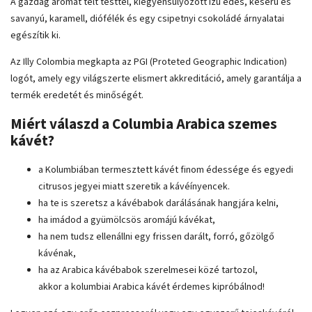
A gazdag aromát telt testtel, kiegyensúlyozott ízű édes, keserű és
savanyú, karamell, diófélék és egy csipetnyi csokoládé árnyalatai
egészítik ki.
Az Illy Colombia megkapta az PGI (Proteted Geographic Indication)
logót, amely egy világszerte elismert akkreditáció, amely garantálja a
termék eredetét és minőségét.
Miért válaszd a Columbia Arabica szemes
kávét?
a Kolumbiában termesztett kávét finom édessége és egyedi
citrusos jegyei miatt szeretik a kávéínyencek.
ha te is szeretsz a kávébabok darálásának hangjára kelni,
ha imádod a gyümölcsös aromájú kávékat,
ha nem tudsz ellenállni egy frissen darált, forró, gőzölgő
kávénak,
ha az Arabica kávébabok szerelmesei közé tartozol,
akkor a kolumbiai Arabica kávét érdemes kipróbálnod!