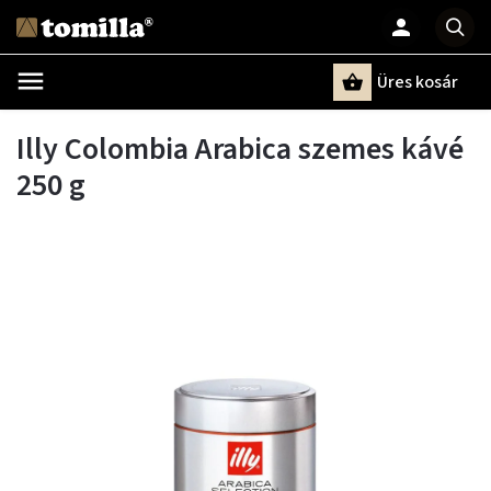
Üres kosár
Keresés
Illy Colombia Arabica szemes kávé
250 g