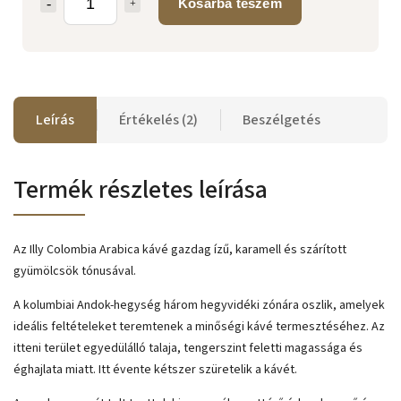
Kosárba teszem
Leírás
Értékelés (2)
Beszélgetés
Termék részletes leírása
Az Illy Colombia Arabica kávé gazdag ízű, karamell és szárított
gyümölcsök tónusával.
A kolumbiai Andok-hegység három hegyvidéki zónára oszlik, amelyek
ideális feltételeket teremtenek a minőségi kávé termesztéséhez. Az
itteni terület egyedülálló talaja, tengerszint feletti magassága és
éghajlata miatt. Itt évente kétszer szüretelik a kávét.