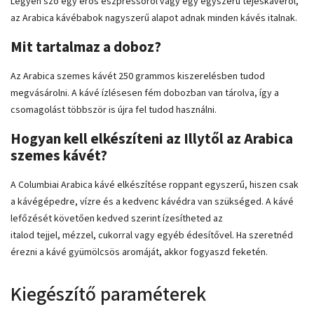
Legyen szó egy erős eszpressoról vagy egy egyszerű tejeskávéról,
az Arabica kávébabok nagyszerű alapot adnak minden kávés italnak.
Mit tartalmaz a doboz?
Az Arabica szemes kávét 250 grammos kiszerelésben tudod
megvásárolni. A kávé ízlésesen fém dobozban van tárolva, így a
csomagolást többször is újra fel tudod használni.
Hogyan kell elkészíteni az Illytől az Arabica
szemes kávét?
A Columbiai Arabica kávé elkészítése roppant egyszerű, hiszen csak
a kávégépedre, vízre és a kedvenc kávédra van szükséged. A kávé
lefőzését követően kedved szerint ízesítheted az
italod tejjel, mézzel, cukorral vagy egyéb édesítővel. Ha szeretnéd
érezni a kávé gyümölcsös aromáját, akkor fogyaszd feketén.
Kiegészítő paraméterek