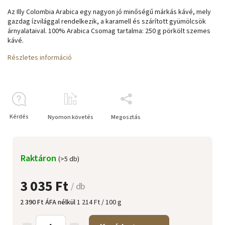
Az Illy Colombia Arabica egy nagyon jó minőségű márkás kávé, mely
gazdag ízvilággal rendelkezik, a karamell és szárított gyümölcsök
árnyalataival. 100% Arabica Csomag tartalma: 250 g pörkölt szemes
kávé.
Részletes információ
Kérdés
Nyomon követés
Megosztás
Raktáron
(>5 db)
3 035 Ft
/ db
2 390 Ft ÁFA nélkül
1 214 Ft / 100 g