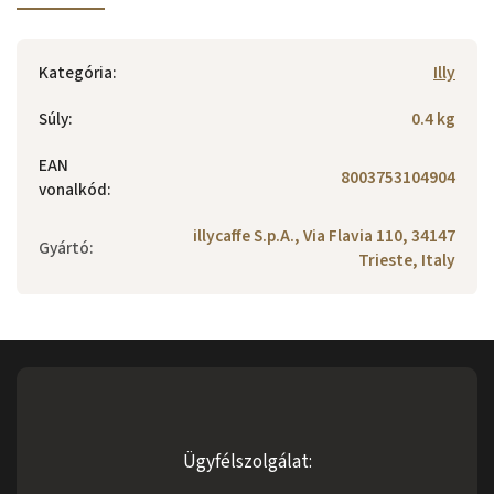
Kategória
:
Illy
Súly
:
0.4 kg
EAN
8003753104904
vonalkód
:
illycaffe S.p.A., Via Flavia 110, 34147
Gyártó
:
Trieste, Italy
Ügyfélszolgálat: