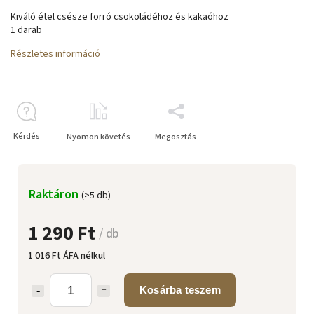
Kiváló étel csésze forró csokoládéhoz és kakaóhoz
1 darab
Részletes információ
Kérdés
Nyomon követés
Megosztás
Raktáron
(>5 db)
1 290 Ft
/ db
1 016 Ft ÁFA nélkül
Kosárba teszem