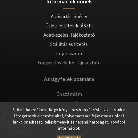
Információk önnek
A vásárlás lépései
Üzleti feltételek (ÁSZF)
Adatkezelési tájékoztató
Szállítás és fizetés
Impresszum
Fogyasztóvédelmi tájékoztató
Az ügyfelek számára
Én számlám
Bejegyzés
Sütiket használunk, hogy kényelmes böngészést biztosítsunk a
Bejelentkezés
látogatások elemzése által, folyamatosan fejlesztve az oldal
funkcionalitását, teljesítményét és használhatóságát.
További
információk
Copyright 2026
tomilla.hu
. Minden jog fenntartva.