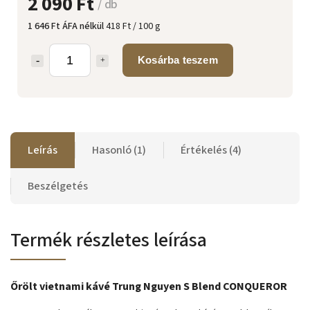
2 090 Ft
/ db
1 646 Ft ÁFA nélkül
418 Ft / 100 g
Kosárba teszem
Leírás
Hasonló (1)
Értékelés (4)
Beszélgetés
Termék részletes leírása
Őrölt vietnami kávé Trung Nguyen S Blend CONQUEROR