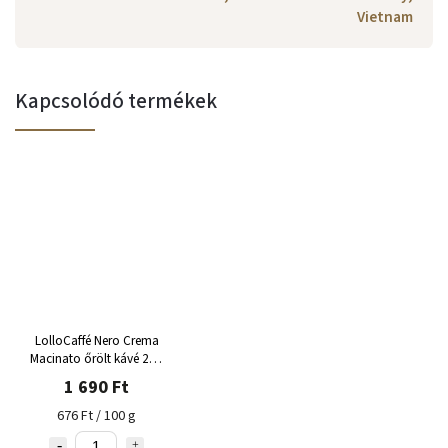
Vietnam
Kapcsolódó termékek
LolloCaffé Nero Crema
Macinato őrölt kávé 250
g
1 690 Ft
676 Ft / 100 g