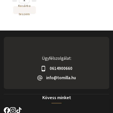
Kosárba
teszem
Ügyfélszolgálat:
0614900660
info@tomilla.hu
Kövess minket