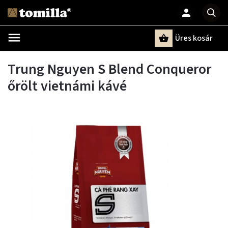
Üres kosár
Keresés
Trung Nguyen S Blend Conqueror
őrölt vietnámi kávé