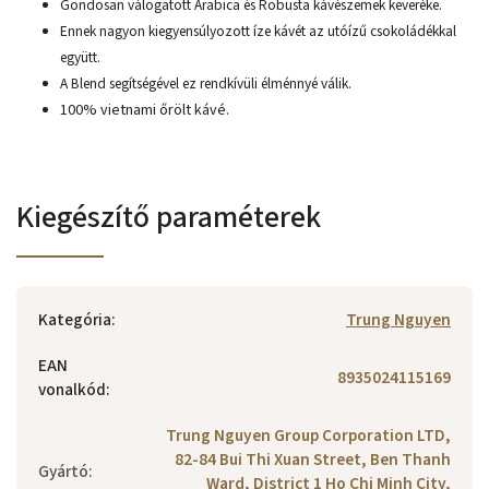
Gondosan válogatott Arabica és Robusta kávészemek keveréke.
Ennek nagyon kiegyensúlyozott íze kávét az utóízű csokoládékkal
együtt.
A Blend segítségével ez rendkívüli élménnyé válik.
100% vietnami őrölt kávé.
Kiegészítő paraméterek
Kategória
:
Trung Nguyen
EAN
8935024115169
vonalkód
:
Trung Nguyen Group Corporation LTD,
82-84 Bui Thi Xuan Street, Ben Thanh
Gyártó
:
Ward, District 1 Ho Chi Minh City,