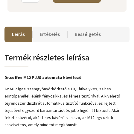
Leírás
Értékelés
Beszélgetés
Termék részletes leírása
Dr.coffee M12 PLUS automata kávéfőző
Az M12 igazi szemgyönyörködtető a 10,1 hüvelykes, színes
érintőpanellel, élénk fénycsíkkal és fémes textúrával. A kivehető
tejrendszer diszkrét automatikus tisztító funkcióval és rejtett
tejcsővel egyszerű karbantartást és jobb higiéniát biztosít. Akár
fekete kávéról, akár tejes kávéról van szó, az M12 egy üzleti
asszisztens, amely mindent megkönnyít.