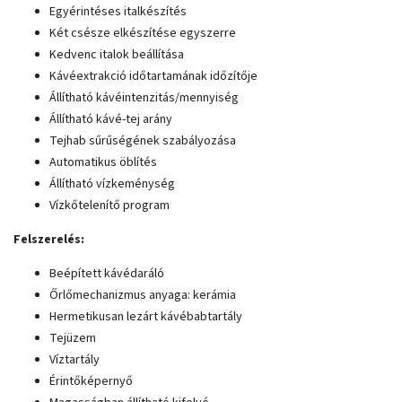
Egyérintéses italkészítés
Két csésze elkészítése egyszerre
Kedvenc italok beállítása
Kávéextrakció időtartamának időzítője
Állítható kávéintenzitás/mennyiség
Állítható kávé-tej arány
Tejhab sűrűségének szabályozása
Automatikus öblítés
Állítható vízkeménység
Vízkőtelenítő program
Felszerelés:
Beépített kávédaráló
Őrlőmechanizmus anyaga: kerámia
Hermetikusan lezárt kávébabtartály
Tejüzem
Víztartály
Érintőképernyő