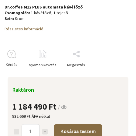
Dr.coffee M12 PLUS automata kávéfőző
Csomagolás:
1 kávéfőző, 1 tejcső
Szín:
Króm
Részletes információ
Kérdés
Nyomon követés
Megosztás
Raktáron
1 184 490 Ft
/ db
932 669 Ft ÁFA nélkül
Kosárba teszem