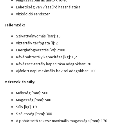
Magasságban állítható kifolyó
Lehetőség van vízszűrő használatára
Vízkőoldó rendszer
Jellemzők:
Szivattyúnyomás [bar]: 15
Víztartály térfogata [l]: 2
Energiafogyasztás [W]: 2900
Kávébabtartály kapacitása [kg]: 1,2
Kávézacc-tartály kapacitása adagokban: 70
Ajánlott napi maximális bevitel adagokban: 100
Méretek és súly:
Mélység [mm]: 500
Magasság [mm]: 580
Súly [kg]: 19
Szélesség [mm]: 300
A pohártartó rekesz maximális magassága [mm]: 170