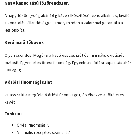
Nagy kapacitású főzőrendszer.
A nagy főzőegység akár 16 g kávé elkészítéséhez is alkalmas, kiváló
kivonatolási állandósággal, amely minden alkalommal garantálja a
legjobb ízt.
Kerámia őrlőkövek
Olyan csendes. Megőrzi a kávé összes ízét és minimális oxidációt
biztosít. Egyenletes őrlési finomság. Egyenletes őrlési kapacitás akár
500 kg-ig.
9 őrlési finomsági szint
Válassza ki a megfelelő őrlési finomságot, és élvezze a tökéletes
kávét.
Funkció:
Őrlési finomság: 9
Minimális receptek száma: 27