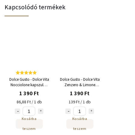
Kapcsolódó termékek
Dolce Gusto - Dolce Vita
Dolce Gusto - Dolce Vita
Nocciolone kapszula -
Zenzero & Limone
12 adag
kapszula 8 adag
1 390 Ft
1 390 Ft
86,88 Ft / 1 db
139 Ft / 1 db
Kosárba
Kosárba
teszem
teszem