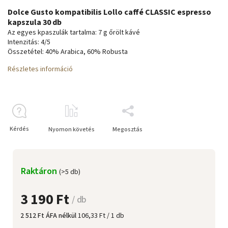
Dolce Gusto kompatibilis Lollo caffé CLASSIC espresso
kapszula 30 db
Az egyes kpaszulák tartalma: 7 g őrölt kávé
Intenzitás: 4/5
Összetétel: 40% Arabica, 60% Robusta
Részletes információ
Kérdés
Nyomon követés
Megosztás
Raktáron
(>5 db)
3 190 Ft
/ db
2 512 Ft ÁFA nélkül
106,33 Ft / 1 db