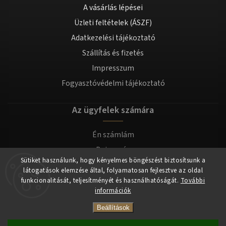
A vásárlás lépései
Üzleti feltételek (ÁSZF)
Adatkezelési tájékoztató
Szállítás és fizetés
Impresszum
Fogyasztóvédelmi tájékoztató
Az ügyfelek számára
Én számlám
Bejegyzés
Sütiket használunk, hogy kényelmes böngészést biztosítsunk a
Bejelentkezés
látogatások elemzése által, folyamatosan fejlesztve az oldal
funkcionalitását, teljesítményét és használhatóságát.
További
információk
Copyright 2026
tomilla.hu
. Minden jog fenntartva.
Beállítások