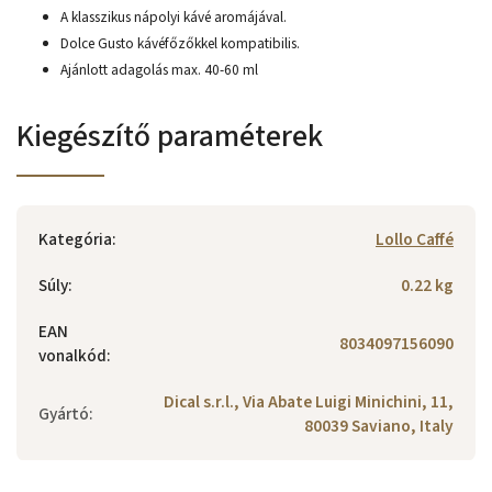
A klasszikus nápolyi kávé aromájával.
Dolce Gusto kávéfőzőkkel kompatibilis.
Ajánlott adagolás max. 40-60 ml
Kiegészítő paraméterek
Kategória
:
Lollo Caffé
Súly
:
0.22 kg
EAN
8034097156090
vonalkód
:
Dical s.r.l., Via Abate Luigi Minichini, 11,
Gyártó
:
80039 Saviano, Italy