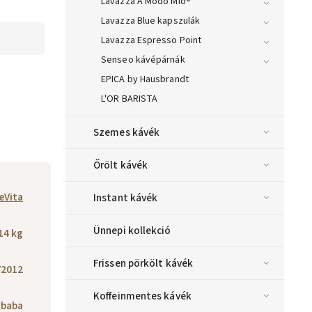
Lavazza A Modo Mio®
Lavazza Blue kapszulák
Lavazza Espresso Point
Senseo kávépárnák
EPICA by Hausbrandt
L'OR BARISTA
Szemes kávék
Őrölt kávék
eVita
Instant kávék
Ünnepi kollekció
14 kg
Frissen pörkölt kávék
72012
Koffeinmentes kávék
 baba