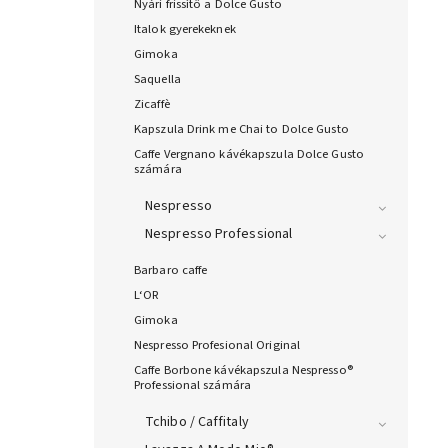
Nyári frissítő a Dolce Gusto
Italok gyerekeknek
Gimoka
Saquella
Zicaffè
Kapszula Drink me Chai to Dolce Gusto
Caffe Vergnano kávékapszula Dolce Gusto
számára
Nespresso
Nespresso Professional
Barbaro caffe
L‘OR
Gimoka
Nespresso Profesional Original
Caffe Borbone kávékapszula Nespresso®
Professional számára
Tchibo / Caffitaly