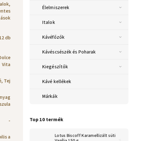
talok,
Élelmiszerek
ntes
tások
Italok
Kávéfőzők
12 db
Kávéscsészék és Poharak
Dolce
Vita
Kiegészítők
, Tej
Kávé kellékek
Márkák
nyag
szula
Top 10 termék
-
Lotus Biscoff Karamellizált süti
lis a
Vanília 150 g