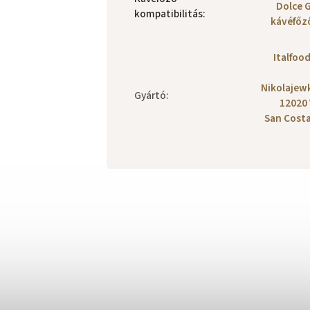
Dolce 
kompatibilitás
:
kávéfőz
Italfood
Nikolajewk
Gyártó
:
12020 
San Cost