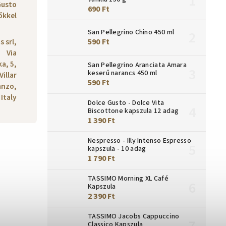
Gusto
690 Ft
őkkel
San Pellegrino Chino 450 ml
s srl,
590 Ft
Via
a, 5,
San Pellegrino Aranciata Amara
keserű narancs 450 ml
Villar
590 Ft
anzo,
Italy
Dolce Gusto - Dolce Vita
Biscottone kapszula 12 adag
1 390 Ft
Nespresso - Illy Intenso Espresso
kapszula - 10 adag
1 790 Ft
TASSIMO Morning XL Café
Kapszula
2 390 Ft
TASSIMO Jacobs Cappuccino
Classico Kapszula