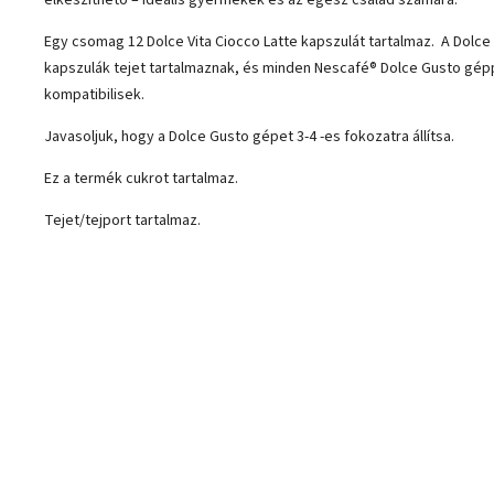
elkészíthető – ideális gyermekek és az egész család számára.
Egy csomag 12 Dolce Vita Ciocco Latte kapszulát tartalmaz. A Dolce 
kapszulák tejet tartalmaznak, és minden Nescafé® Dolce Gusto gép
kompatibilisek.
Javasoljuk, hogy a Dolce Gusto gépet 3-4 -es fokozatra állítsa.
Ez a termék cukrot tartalmaz.
Tejet/tejport tartalmaz.