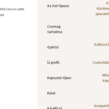
i
Az ital típusa
:
Kávéme
Vita Ciocco Latte
speciali
pel
Csomag
tartalma
:
Italfood 
Gyártó
:
Íz profil
:
Csokoládé
Műa
Kapszula típus
:
kap
Kávé
:
kompatibi
Kávéfőző