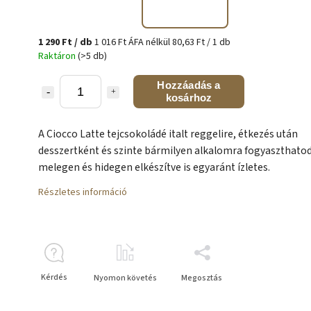
1 290 Ft
/ db
1 016 Ft ÁFA nélkül
80,63 Ft / 1 db
Raktáron
(>5 db)
Hozzáadás a
kosárhoz
A Ciocco Latte tejcsokoládé italt reggelire, étkezés után
desszertként és szinte bármilyen alkalomra fogyaszthatod
melegen és hidegen elkészítve is egyaránt ízletes.
Részletes információ
Kérdés
Nyomon követés
Megosztás