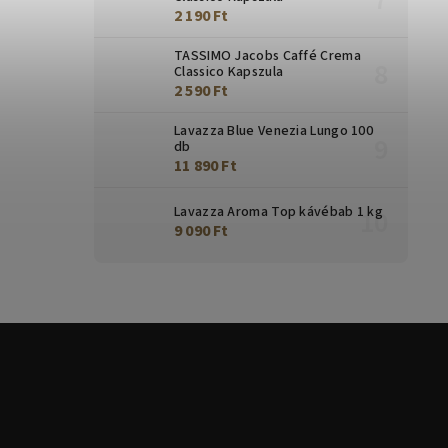
2 190 Ft
TASSIMO Jacobs Caffé Crema
Classico Kapszula
2 590 Ft
Lavazza Blue Venezia Lungo 100
db
11 890 Ft
Lavazza Aroma Top kávébab 1 kg
9 090 Ft