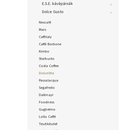
E.S.E. kávépárnák
Dolce Gusto
Nescafé
Mars
Caffitaly
Caffé Borbone
Kimbo
Starbucks
Costa Coffee
DolceVita
Passalacqua
Segafredo
Dallmayr
Foodness
Guglielmo
Lollo Caffé
Tesztkészlet