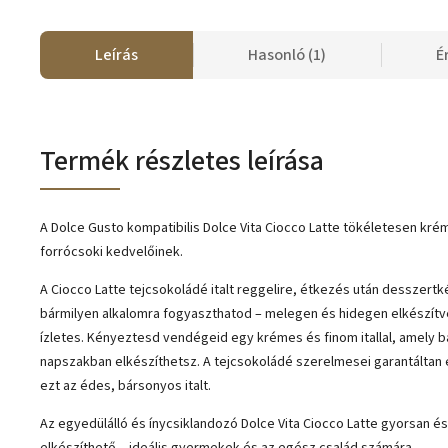
Leírás
Hasonló (1)
É
Termék részletes leírása
A Dolce Gusto kompatibilis Dolce Vita Ciocco Latte tökéletesen kréme
forrócsoki kedvelőinek.
A Ciocco Latte tejcsokoládé italt reggelire, étkezés után desszertk
bármilyen alkalomra fogyaszthatod – melegen és hidegen elkészítv
ízletes. Kényeztesd vendégeid egy krémes és finom itallal, amely 
napszakban elkészíthetsz. A tejcsokoládé szerelmesei garantáltan 
ezt az édes, bársonyos italt.
Az egyedülálló és ínycsiklandozó Dolce Vita Ciocco Latte gyorsan 