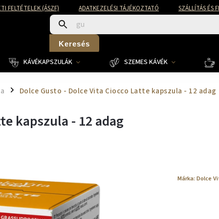
TI FELTÉTELEK (ÁSZF)
ADATKEZELÉSI TÁJÉKOZTATÓ
SZÁLLÍTÁS ÉS 
Keresés
KÁVÉKAPSZULÁK
SZEMES KÁVÉK
ta
Dolce Gusto - Dolce Vita Ciocco Latte kapszula - 12 adag
/
tte kapszula - 12 adag
Márka:
Dolce Vi