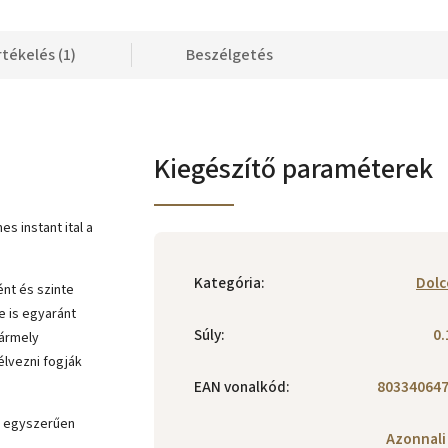
rtékelés (1)
Beszélgetés
Kiegészítő paraméterek
s instant ital a
Kategória
:
Dolc
ént és szinte
e is egyaránt
Súly
:
0.
bármely
élvezni fogják
EAN vonalkód
:
80334064
és egyszerűen
Azonnali