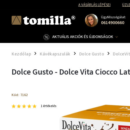
A VÁSÁRLÁS LÉPÉSEI
ÜZLE
Ügyfélszolgálat:
0614900660
AKTUÁLIS AKCIÓK ÉS ÚJDONSÁGOK
Kezdőlap
Kávékapszulák
Dolce Gusto
DolceVi
/
/
/
Dolce Gusto - Dolce Vita Ciocco La
Kód:
7162
1 értékelés