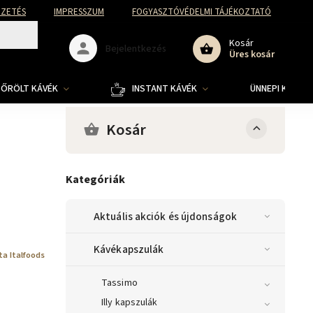
FIZETÉS
IMPRESSZUM
FOGYASZTÓVÉDELMI TÁJÉKOZTATÓ
Kosár
Bejelentkezés
Üres kosár
ŐRÖLT KÁVÉK
INSTANT KÁVÉK
ÜNNEPI KOLLE
Kosár
Kategóriák
Aktuális akciók és újdonságok
Kávékapszulák
ta Italfoods
Tassimo
Illy kapszulák