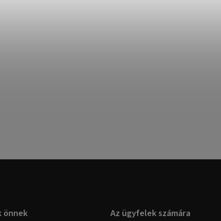
k önnek
Az ügyfelek számára