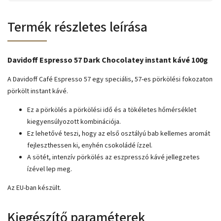
Termék részletes leírása
Davidoff Espresso 57 Dark Chocolatey instant kávé 100g
A Davidoff Café Espresso 57 egy speciális, 57-es pörkölési fokozaton
pörkölt instant kávé.
Ez a pörkölés a pörkölési idő és a tökéletes hőmérséklet
kiegyensúlyozott kombinációja.
Ez lehetővé teszi, hogy az első osztályú bab kellemes aromát
fejleszthessen ki, enyhén csokoládé ízzel.
A sötét, intenzív pörkölés az eszpresszó kávé jellegzetes
ízével lep meg.
Az EU-ban készült.
Kiegészítő paraméterek