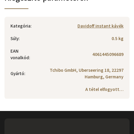
Kategória
:
Davidoff instant kávék
Súly
:
0.5 kg
EAN
4061445096689
vonalkód
:
Tchibo GmbH, Uberseering 18, 22297
Gyártó
:
Hamburg, Germany
A tétel elfogyott…