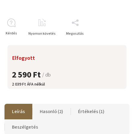
Kérdés
Nyomon követés
Megosztás
Elfogyott
2 590 Ft
/ db
2 039 Ft ÁFA nélkül
Leírás
Hasonló (2)
Értékelés (1)
Beszélgetés