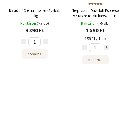
Davidoff Créma Intense kávébab
Nespresso - Davidoff Espresso
1 kg
57 Ristretto alu kapszula 10
adag
Raktáron
(>5 db)
Raktáron
(>5 db)
9 390 Ft
1 590 Ft
159 Ft / 1 db
Kosárba
Kosárba