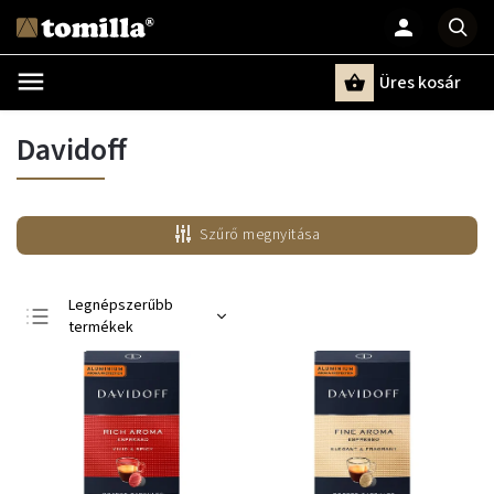
Üres kosár
Keresés
Davidoff
Szűrő megnyitása
Legnépszerűbb
termékek
Legolcsóbb elöl
Legdrágább
ABC szerint