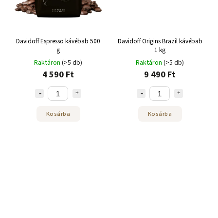
Davidoff Espresso kávébab 500
Davidoff Origins Brazil kávébab
g
1 kg
Raktáron
(>5 db)
Raktáron
(>5 db)
4 590 Ft
9 490 Ft
Kosárba
Kosárba