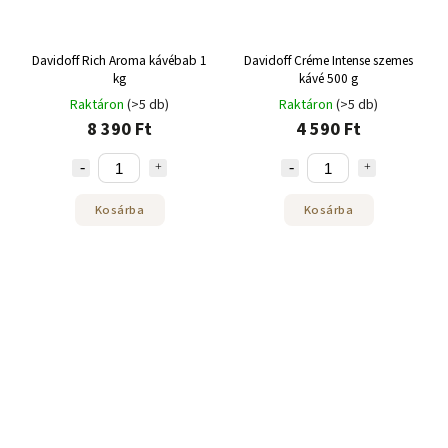
Davidoff Rich Aroma kávébab 1
Davidoff Créme Intense szemes
kg
kávé 500 g
Raktáron
(>5 db)
Raktáron
(>5 db)
8 390 Ft
4 590 Ft
Kosárba
Kosárba