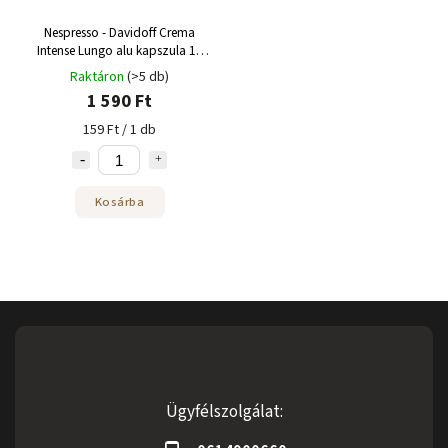
Nespresso - Davidoff Crema
Intense Lungo alu kapszula 10
adag
Raktáron
(>5 db)
1 590 Ft
159 Ft / 1 db
Kosárba
Ügyfélszolgálat: