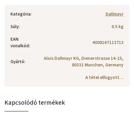
Kategória
:
Dallmayr
Súly
:
0.5 kg
EAN
4008167113713
vonalkód
:
Alois Dallmayr KG, Dienerstrasse 14-15,
Gyártó
:
80331 Munchen, Germany
A tétel elfogyott…
Kapcsolódó termékek