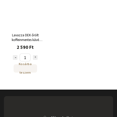
Lavazza DEK őrölt
koffeinmentes kávé
Doza 250g
2 590 Ft
Kosárba
teszem