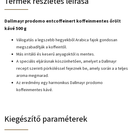
Termék részletes leírása
Dallmayr prodomo entcoffeinert koffeinmentes őrölt
kávé 500 g
Válogatás a legszebb hegyekből Arabica fajok gondosan
megszabadítják a koffeintől.
Más irritáló és keserű anyagoktól is mentes.
A speciális eljárásnak köszönhetően, amelyet a Dallmayr
recept szerinti pörköléssel fejeznek be, amely során a a teljes
aroma megmarad.
Az eredmény egy harmonikus Dallmayr prodomo
koffeinmentes kávé.
Kiegészítő paraméterek