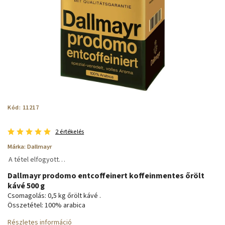
Kód:
11217
2 értékelés
Márka:
Dallmayr
A tétel elfogyott…
Dallmayr prodomo entcoffeinert koffeinmentes őrölt
kávé 500 g
Csomagolás: 0,5 kg őrölt kávé .
Összetétel: 100% arabica
Részletes információ