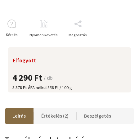
Kérdés
Nyomon követés
Megosztás
Elfogyott
4 290 Ft
/ db
3 378 Ft ÁFA nélkül
858 Ft / 100 g
Leírás
Értékelés (2)
Beszélgetés