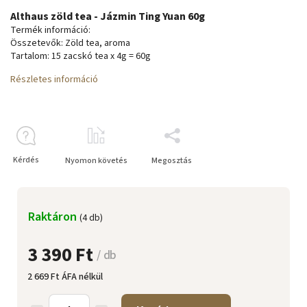
Althaus zöld tea - Jázmin Ting Yuan 60g
Termék információ:
Összetevők: Zöld tea, aroma
Tartalom: 15 zacskó tea x 4g = 60g
Részletes információ
Kérdés
Nyomon követés
Megosztás
Raktáron
(4 db)
3 390 Ft
/ db
2 669 Ft ÁFA nélkül