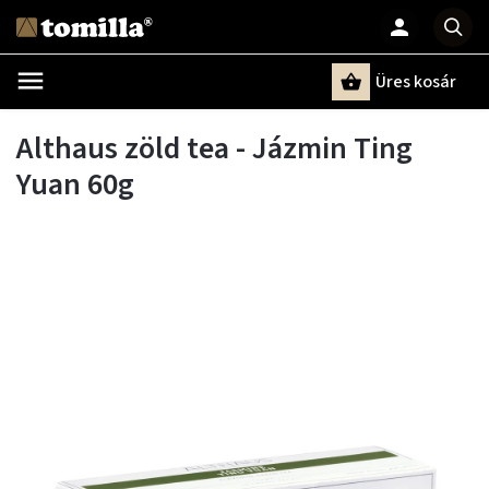
Üres kosár
Keresés
Althaus zöld tea - Jázmin Ting
Yuan 60g