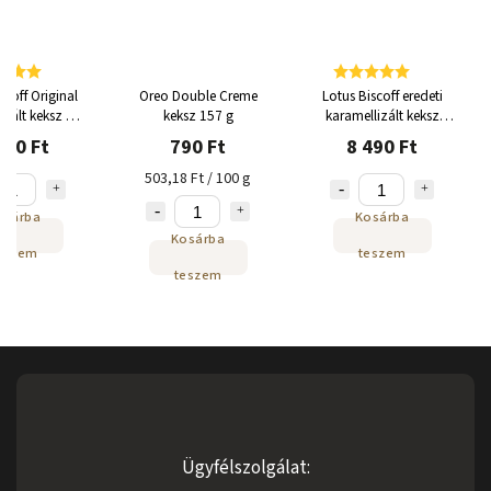
scoff Original
Oreo Double Creme
Lotus Biscoff eredeti
izált keksz 4x
keksz 157 g
karamellizált keksz
200g
300x6,25g
690 Ft
790 Ft
8 490 Ft
503,18 Ft / 100 g
osárba
Kosárba
Kosárba
eszem
teszem
teszem
Ügyfélszolgálat: