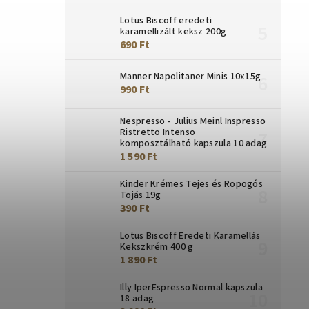
Lotus Biscoff eredeti
karamellizált keksz 200g
690 Ft
Manner Napolitaner Minis 10x15g
990 Ft
Nespresso - Julius Meinl Inspresso
Ristretto Intenso
komposztálható kapszula 10 adag
1 590 Ft
Kinder Krémes Tejes és Ropogós
Tojás 19g
390 Ft
Lotus Biscoff Eredeti Karamellás
Kekszkrém 400 g
1 890 Ft
Illy IperEspresso Normal kapszula
18 adag