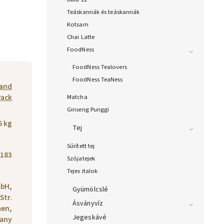
Teáskannák és teáskannák
Kotsam
Chai Latte
FoodNess
FoodNess Tealovers
FoodNess TeaNess
rand
Pack
Matcha
Ginseng Punggi
6 kg
Tej
Sűrített tej
183
Szójatejek
Tejes italok
bH,
Gyümölcslé
Str.
Ásványvíz
men,
Jegeskávé
any