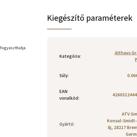
Kiegészítő paraméterek
 fogyaszthatja.
Althaus G
Kategória
:
Súly
:
0.06
EAN
4260312444
vonalkód
:
ATV Gm
Konsul-Smidt-
Gyártó
:
8j, 28217 Bre
Germ