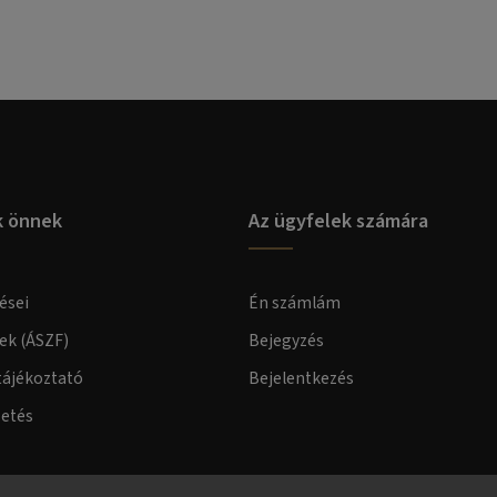
k önnek
Az ügyfelek számára
ései
Én számlám
lek (ÁSZF)
Bejegyzés
tájékoztató
Bejelentkezés
zetés
elmi tájékoztató