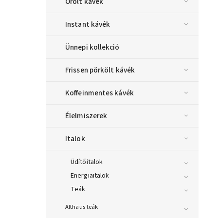
Őrölt kávék
Instant kávék
Ünnepi kollekció
Frissen pörkölt kávék
Koffeinmentes kávék
Élelmiszerek
Italok
Üdítőitalok
Energiaitalok
Teák
Althaus teák