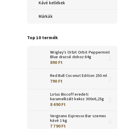
Kávé kellékek
Márkák
Top 10 termék
Wrigley's Orbit Orbit Peppermint
Blue drazsé doboz 64g
890 Ft
Red Bull Coconut Edition 250 ml
790 Ft
Lotus Biscoff eredeti
karamellizált keksz 300x6,25g
8 490 Ft
Vergnano Espresso Bar szemes
kávé 1 kg
7 790 Ft