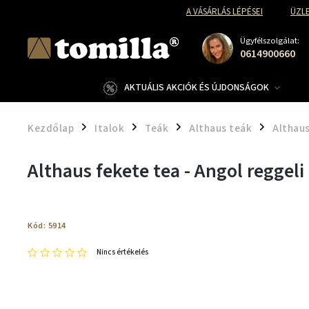
A VÁSÁRLÁS LÉPÉSEI
ÜZLE
Ügyfélszolgálat:
0614900660
AKTUÁLIS AKCIÓK ÉS ÚJDONSÁGOK
Kezdőlap
Italok
Teák
Althaus teák
Althau
/
/
/
/
Althaus fekete tea - Angol reggeli
Kód:
5914
Nincs értékelés