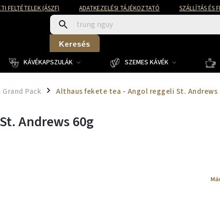
TI FELTÉTELEK (ÁSZF)
ADATKEZELÉSI TÁJÉKOZTATÓ
SZÁLLÍTÁS ÉS 
Keresés
KÁVÉKAPSZULÁK
SZEMES KÁVÉK
s Grand Pack
Althaus fekete tea - Angol reggeli St. Andrews
/
 St. Andrews 60g
Má