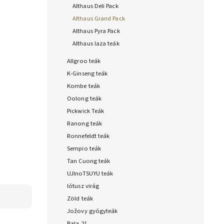
Althaus Deli Pack
Althaus Grand Pack
Althaus Pyra Pack
Althaus laza teák
Allgroo teák
K-Ginseng teák
Kombe teák
Oolong teák
Pickwick Teák
Ranong teák
Ronnefeldt teák
Sempio teák
Tan Cuong teák
UJInoTSUYU teák
lótusz virág
Zöld teák
Jožovy gyógyteák
Bala 21