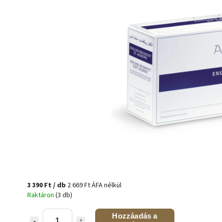
3 390 Ft
/ db
2 669 Ft ÁFA nélkül
Raktáron
(3 db)
Hozzáadás a