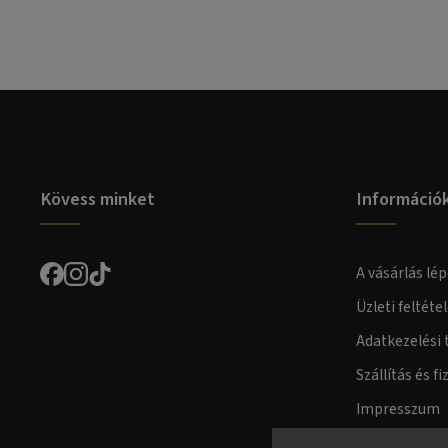
Kövess minket
Információ
A vásárlás lép
Üzleti feltéte
Adatkezelési 
Szállítás és fi
Impresszum
Fogyasztóvéd