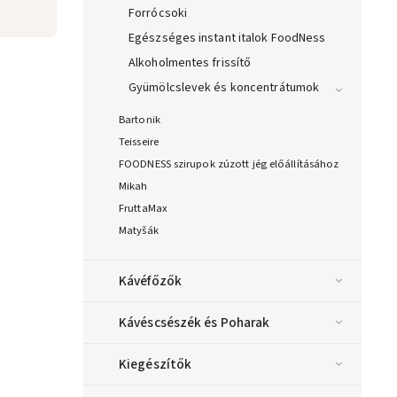
Forrócsoki
Egészséges instant italok FoodNess
Alkoholmentes frissítő
Gyümölcslevek és koncentrátumok
Bartonik
Teisseire
FOODNESS szirupok zúzott jég előállításához
Mikah
FruttaMax
Matyšák
Kávéfőzők
Kávéscsészék és Poharak
Kiegészítők