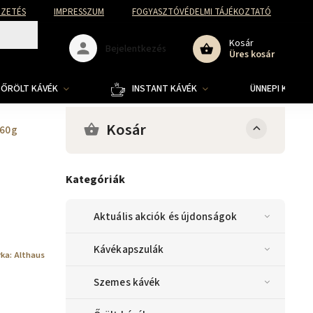
FIZETÉS
IMPRESSZUM
FOGYASZTÓVÉDELMI TÁJÉKOZTATÓ
Kosár
Bejelentkezés
Üres kosár
ŐRÖLT KÁVÉK
INSTANT KÁVÉK
ÜNNEPI KOLLE
Kosár
 60g
Kategóriák
Aktuális akciók és újdonságok
Kávékapszulák
rka:
Althaus
Szemes kávék