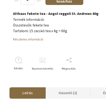
kosárhoz
Althaus fekete tea - Angol reggeli St. Andrews 60g
Termék információ:
Összetevők: fekete tea
Tartalom: 15 zacskó tea x 4g = 60g
Részletes információ
Kérdés
Nyomon követés
Megosztás
Leírás
Hasonló (2)
É