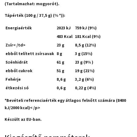
(Tartalmazhat:
mogyorót
).
Tápérték (100 g / 37,5 g) (% *)):
Energiaérték
2023 kJ
759 kJ (9%)
483 Kcal
181 Kcal (9%)
Zsír< /td>
23 g
8,5 g (12%)
ebből telített zsírsavak
8 g
3 g (15%)
Szénhidrát
61 g
23 g (9% )
ebből cukrok
51 g
19 g (21%)
Fehérje
8,6 g
3,2 g (6%)
étkezési só
0,6 g
0,22 g (4%)
*Bevételi referenciaérték egy átlagos felnőtt számára (8400
kJ/2000 kcal)< /p>
Készült az EU-ban.