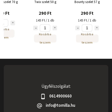
n szelet 70 g
Twix szelet 50 g
Bounty szelet 57 g
90 Ft
290 Ft
290 Ft
145 Ft / 1 db
145 Ft / 1 db
osárba
Kosárba
Kosárba
eszem
teszem
teszem
Ügyfélszolgálat:
0614900660
info@tomilla.hu