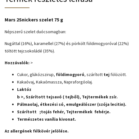
Mars 2Snickers szelet 75 g
Népszerű szelet duócsomagban:
Nugáttal (16%), karamellel (27%) és pörkölt földimogyoróval (22%)
töltött tejcsokoládé (35%).
Hozzávalók:
>
Cukor, glükózszirup,
földimogyoró
, szárított
tej
fölözött.
Kakaóvaj, Kakaómassza, Napraforgóolaj.
Laktóz
b >, Szárított tejsavó (
tejből
),
Tejtermékek
zsír.
Pálmaolaj, étkezési só, emulgeálószer (
szója
lecitin).
Szárított
;
tojás
fehér,
Tejtermékek
fehérje.
Természetes vanília kivonat.
Az allergének
félkövér
jelölése.