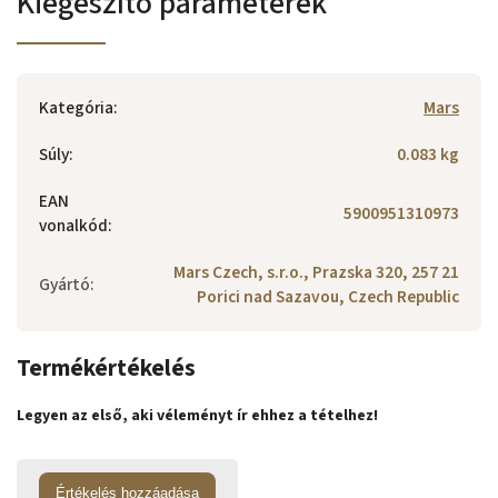
Kiegészítő paraméterek
Kategória
:
Mars
Súly
:
0.083 kg
EAN
5900951310973
vonalkód
:
Mars Czech, s.r.o., Prazska 320, 257 21
Gyártó
:
Porici nad Sazavou, Czech Republic
Termékértékelés
Legyen az első, aki véleményt ír ehhez a tételhez!
Értékelés hozzáadása