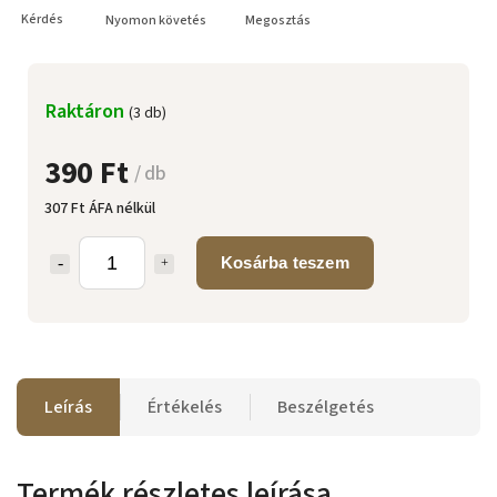
Kérdés
Nyomon követés
Megosztás
Raktáron
(3 db)
390 Ft
/ db
307 Ft ÁFA nélkül
Kosárba teszem
Leírás
Értékelés
Beszélgetés
Termék részletes leírása