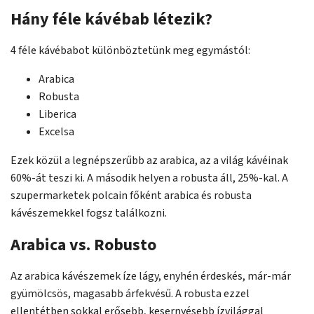
Hány féle kávébab létezik?
4 féle kávébabot különböztetünk meg egymástól:
Arabica
Robusta
Liberica
Excelsa
Ezek közül a legnépszerűbb az arabica, az a világ kávéinak
60%-át teszi ki. A második helyen a robusta áll, 25%-kal. A
szupermarketek polcain főként arabica és robusta
kávészemekkel fogsz találkozni.
Arabica vs. Robusto
Az arabica kávészemek íze lágy, enyhén érdeskés, már-már
gyümölcsös, magasabb árfekvésű. A robusta ezzel
ellentétben sokkal erősebb, kesernyésebb ízvilággal