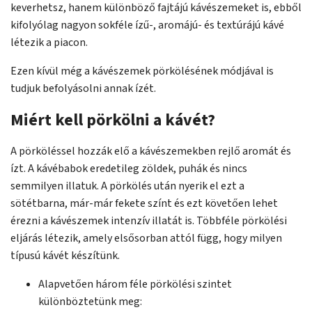
keverhetsz, hanem különböző fajtájú kávészemeket is, ebből
kifolyólag nagyon sokféle ízű-, aromájú- és textúrájú kávé
létezik a piacon.
Ezen kívül még a kávészemek pörkölésének módjával is
tudjuk befolyásolni annak ízét.
Miért kell pörkölni a kávét?
A pörköléssel hozzák elő a kávészemekben rejlő aromát és
ízt. A kávébabok eredetileg zöldek, puhák és nincs
semmilyen illatuk. A pörkölés után nyerik el ezt a
sötétbarna, már-már fekete színt és ezt követően lehet
érezni a kávészemek intenzív illatát is. Többféle pörkölési
eljárás létezik, amely elsősorban attól függ, hogy milyen
típusú kávét készítünk.
Alapvetően három féle pörkölési szintet
különböztetünk meg: