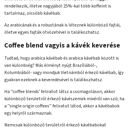
rendelkezik, illetve nagyjából 25%-kal több koffeint is
tartalmaz, olcsóbb kávébab.
Az arabicának és a robustának is léteznek különböző fajtái,
illetve egyes fajták ötvözetével is találkozhatsz.
Coffee blend vagyis a kávék keverése
Tudtad, hogy arabica kávébab és arabica kávébab között is
van különbség? Más élményt nyújt Brazíliából-,
Kolumbiából- vagy mondjuk Vietnámból érkező kávébab, így
gyakran ezeknek a keveredésével is találkozhatsz.
Ha ’’coffee blends’ feliratot látsz a csomagoláson, akkor
különböző területről érkező kávészemek mixéről van szó; ha
a ’’single origin coffees’’ feliratot látod, akkor a kávébabok
egy helyről származnak.
Nemcsak különböző területről érkező kávébabokat