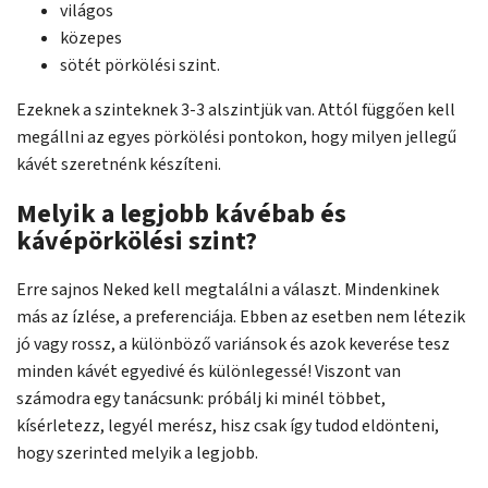
világos
közepes
sötét pörkölési szint.
Ezeknek a szinteknek 3-3 alszintjük van. Attól függően kell
megállni az egyes pörkölési pontokon, hogy milyen jellegű
kávét szeretnénk készíteni.
Melyik a legjobb kávébab és
kávépörkölési szint?
Erre sajnos Neked kell megtalálni a választ. Mindenkinek
más az ízlése, a preferenciája. Ebben az esetben nem létezik
jó vagy rossz, a különböző variánsok és azok keverése tesz
minden kávét egyedivé és különlegessé! Viszont van
számodra egy tanácsunk: próbálj ki minél többet,
kísérletezz, legyél merész, hisz csak így tudod eldönteni,
hogy szerinted melyik a legjobb.