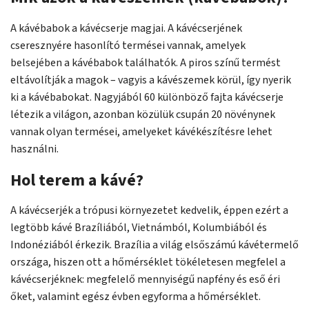
A kávébabok a kávécserje magjai. A kávécserjének
cseresznyére hasonlító termései vannak, amelyek
belsejében a kávébabok találhatók. A piros színű termést
eltávolítják a magok – vagyis a kávészemek körül, így nyerik
ki a kávébabokat. Nagyjából 60 különböző fajta kávécserje
létezik a világon, azonban közülük csupán 20 növénynek
vannak olyan termései, amelyeket kávékészítésre lehet
használni.
Hol terem a kávé?
A kávécserjék a trópusi környezetet kedvelik, éppen ezért a
legtöbb kávé Brazíliából, Vietnámból, Kolumbiából és
Indonéziából érkezik. Brazília a világ elsőszámú kávétermelő
országa, hiszen ott a hőmérséklet tökéletesen megfelel a
kávécserjéknek: megfelelő mennyiségű napfény és eső éri
őket, valamint egész évben egyforma a hőmérséklet.