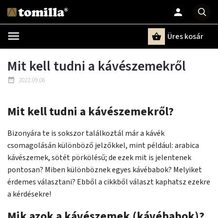
Üres kosár
Keresés
Mit kell tudni a kávészemekről
2022.09.06
Mit kell tudni a kávészemekről?
Bizonyára te is sokszor találkoztál már a kávék
csomagolásán különböző jelzőkkel, mint például: arabica
kávészemek, sötét pörkölésű; de ezek mit is jelentenek
pontosan? Miben különböznek egyes kávébabok? Melyiket
érdemes választani? Ebből a cikkből választ kaphatsz ezekre
a kérdésekre!
Mik azok a kávészemek (kávébabok)?