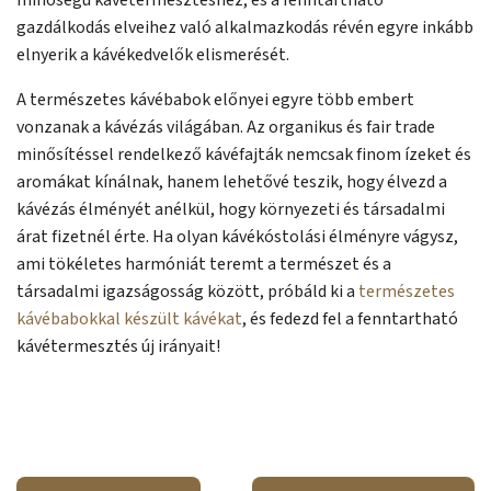
minőségű kávétermesztéshez, és a fenntartható
gazdálkodás elveihez való alkalmazkodás révén egyre inkább
elnyerik a kávékedvelők elismerését.
A természetes kávébabok előnyei egyre több embert
vonzanak a kávézás világában. Az organikus és fair trade
minősítéssel rendelkező kávéfajták nemcsak finom ízeket és
aromákat kínálnak, hanem lehetővé teszik, hogy élvezd a
kávézás élményét anélkül, hogy környezeti és társadalmi
árat fizetnél érte. Ha olyan kávékóstolási élményre vágysz,
ami tökéletes harmóniát teremt a természet és a
társadalmi igazságosság között, próbáld ki a
természetes
kávébabokkal készült kávékat
, és fedezd fel a fenntartható
kávétermesztés új irányait!