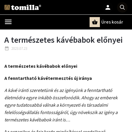
Üres kosár
Keresés
A természetes kávébabok előnyei
2023.07.23
A természetes kávébabok előnyei
A fenntartható kávétermesztés új iránya
A kávé iránti szeretetünk és az igényünk a fenntartható
életmódra egyre inkább összefonódik. Ahogy az emberek
egyre tudatosabbá válnak a környezeti és társadalmi
felelősségvállalás fontosságáról, úgy növekszik az igény a
természetes kávébabok iránt is…