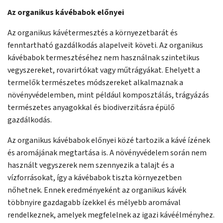
Az organikus kávébabok előnyei
Az organikus kávétermesztés a környezetbarát és
fenntartható gazdálkodás alapelveit követi. Az organikus
kávébabok termesztéséhez nem használnak szintetikus
vegyszereket, rovarirtókat vagy műtrágyákat. Ehelyett a
termelők természetes módszereket alkalmaznak a
növényvédelemben, mint például komposztálás, trágyázás
természetes anyagokkal és biodiverzitásra épülő
gazdálkodás.
Az organikus kávébabok előnyei közé tartozik a kávé ízének
és aromájának megtartása is. A növényvédelem során nem
használt vegyszerek nem szennyezik a talajt és a
vízforrásokat, így a kávébabok tiszta környezetben
nőhetnek. Ennek eredményeként az organikus kávék
többnyire gazdagabb ízekkel és mélyebb aromával
rendelkeznek, amelyek megfelelnek az igazi kávéélményhez.