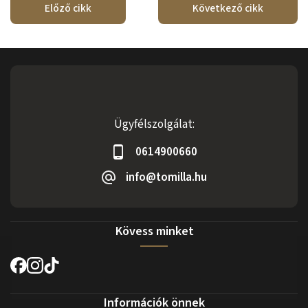
Előző cikk
Következő cikk
Ügyfélszolgálat:
0614900660
info@tomilla.hu
Kövess minket
Információk önnek