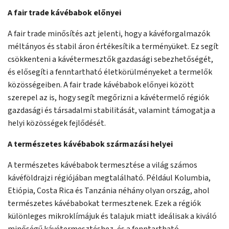
A fair trade kávébabok előnyei
A fair trade minősítés azt jelenti, hogy a kávéforgalmazók
méltányos és stabil áron értékesítik a terményüket. Ez segít
csökkenteni a kávétermesztők gazdasági sebezhetőségét,
és elősegíti a fenntartható életkörülményeket a termelők
közösségeiben. A fair trade kávébabok előnyei között
szerepel az is, hogy segít megőrizni a kávétermelő régiók
gazdasági és társadalmi stabilitását, valamint támogatja a
helyi közösségek fejlődését.
A természetes kávébabok származási helyei
A természetes kávébabok termesztése a világ számos
kávéföldrajzi régiójában megtalálható. Például Kolumbia,
Etiópia, Costa Rica és Tanzánia néhány olyan ország, ahol
természetes kávébabokat termesztenek. Ezek a régiók
különleges mikroklímájuk és talajuk miatt ideálisak a kiváló