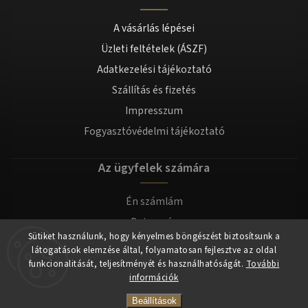
A vásárlás lépései
Üzleti feltételek (ÁSZF)
Adatkezelési tájékoztató
Szállítás és fizetés
Impresszum
Fogyasztóvédelmi tájékoztató
Az ügyfelek számára
Én számlám
Bejegyzés
Sütiket használunk, hogy kényelmes böngészést biztosítsunk a
Bejelentkezés
látogatások elemzése által, folyamatosan fejlesztve az oldal
funkcionalitását, teljesítményét és használhatóságát.
További
információk
Copyright 2026
tomilla.hu
. Minden jog fenntartva.
Beállítások