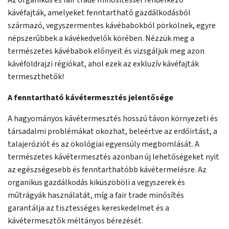
Az organikus és fair trade minősítéssel rendelkező
kávéfajták, amelyeket fenntartható gazdálkodásból
származó, vegyszermentes kávébabokból pörkölnek, egyre
népszerűbbek a kávékedvelők körében. Nézzük meg a
természetes kávébabok előnyeit és vizsgáljuk meg azon
kávéföldrajzi régiókat, ahol ezek az exkluzív kávéfajták
termeszthetők!
A fenntartható kávétermesztés jelentősége
A hagyományos kávétermesztés hosszú távon környezeti és
társadalmi problémákat okozhat, beleértve az erdőirtást, a
talajeróziót és az ökológiai egyensúly megbomlását. A
természetes kávétermesztés azonban új lehetőségeket nyit
az egészségesebb és fenntarthatóbb kávétermelésre. Az
organikus gazdálkodás kiküszöböli a vegyszerek és
műtrágyák használatát, míg a fair trade minősítés
garantálja az tisztességes kereskedelmet és a
kávétermesztők méltányos bérezését.