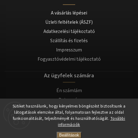
A vásárlás lépései
Üzleti feltételek (ÁSZF)
Adatkezelési tájékoztató
Szállítás és fizetés
Impresszum
Fogyasztóvédelmi tájékoztató
Az ügyfelek számára
Én számlám
Bejegyzés
Sütiket használunk, hogy kényelmes böngészést biztosítsunk a
Bejelentkezés
látogatások elemzése által, folyamatosan fejlesztve az oldal
funkcionalitását, teljesítményét és használhatóságát.
További
információk
Copyright 2026
tomilla.hu
. Minden jog fenntartva.
Beállítások