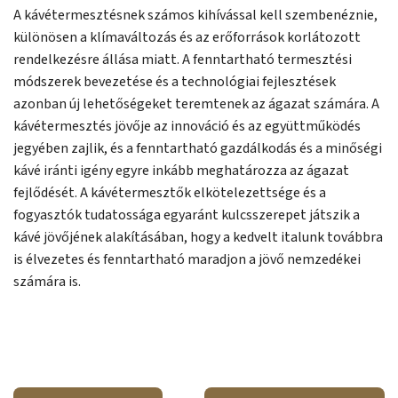
A kávétermesztésnek számos kihívással kell szembenéznie,
különösen a klímaváltozás és az erőforrások korlátozott
rendelkezésre állása miatt. A fenntartható termesztési
módszerek bevezetése és a technológiai fejlesztések
azonban új lehetőségeket teremtenek az ágazat számára. A
kávétermesztés jövője az innováció és az együttműködés
jegyében zajlik, és a fenntartható gazdálkodás és a minőségi
kávé iránti igény egyre inkább meghatározza az ágazat
fejlődését. A kávétermesztők elkötelezettsége és a
fogyasztók tudatossága egyaránt kulcsszerepet játszik a
kávé jövőjének alakításában, hogy a kedvelt italunk továbbra
is élvezetes és fenntartható maradjon a jövő nemzedékei
számára is.