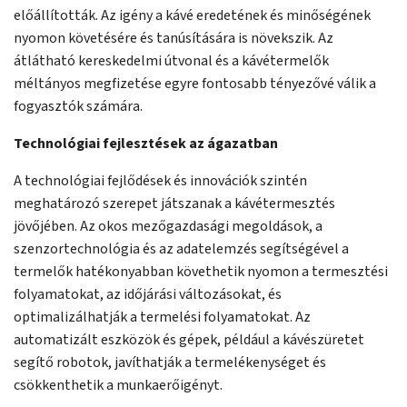
előállították. Az igény a kávé eredetének és minőségének
nyomon követésére és tanúsítására is növekszik. Az
átlátható kereskedelmi útvonal és a kávétermelők
méltányos megfizetése egyre fontosabb tényezővé válik a
fogyasztók számára.
Technológiai fejlesztések az ágazatban
A technológiai fejlődések és innovációk szintén
meghatározó szerepet játszanak a kávétermesztés
jövőjében. Az okos mezőgazdasági megoldások, a
szenzortechnológia és az adatelemzés segítségével a
termelők hatékonyabban követhetik nyomon a termesztési
folyamatokat, az időjárási változásokat, és
optimalizálhatják a termelési folyamatokat. Az
automatizált eszközök és gépek, például a kávészüretet
segítő robotok, javíthatják a termelékenységet és
csökkenthetik a munkaerőigényt.