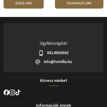
Előző cikk
Következő cikk
Ügyfélszolgálat:
0614900660
info@tomilla.hu
Kövess minket
Információk önnek