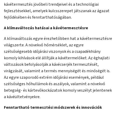
kávétermesztés jövőbeli trendjeivel és a technológiai
fejlesztésekkel, amelyek kulcsszerepet játszanak az ágazat
fejlődésében és fenntarthatóságában.
A klímaváltozás hatásai a kávétermesztésre
A klímaváltozás egyre érezhetőbben hat a kávétermesztésre
világszerte. A növekvő hőmérséklet, az egyre
szélsőségesebb időjárási viszonyok és a csapadékhiány
komoly kihívások elé állítják a kávétermelőket. Az éghajlati
változások befolyásolják a kávécserjék termesztését,
virágzását, valamint a termés mennyiségét és minőségét is.
Az egyre szaporodó extrém időjárási események, például
szélsőséges hőhullámok és aszályok, valamint a növekvő
betegség- és kártevőkockázatok komoly veszélyt jelentenek
a kávéültetvényekre.
Fenntartható termesztési módszerek és innovációk