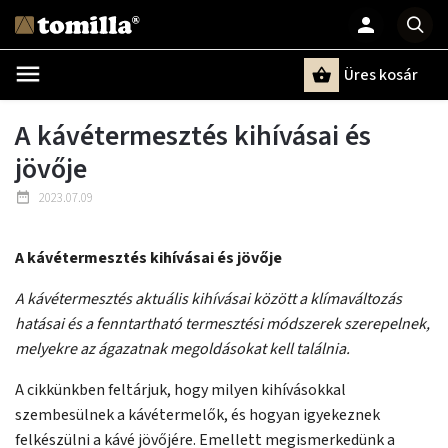
Üres kosár
Keresés
A kávétermesztés kihívásai és
jövője
2023.07.09
A kávétermesztés kihívásai és jövője
A kávétermesztés aktuális kihívásai között a klímaváltozás
hatásai és a fenntartható termesztési módszerek szerepelnek,
melyekre az ágazatnak megoldásokat kell találnia.
A cikkünkben feltárjuk, hogy milyen kihívásokkal
szembesülnek a kávétermelők, és hogyan igyekeznek
felkészülni a kávé jövőjére. Emellett megismerkedünk a