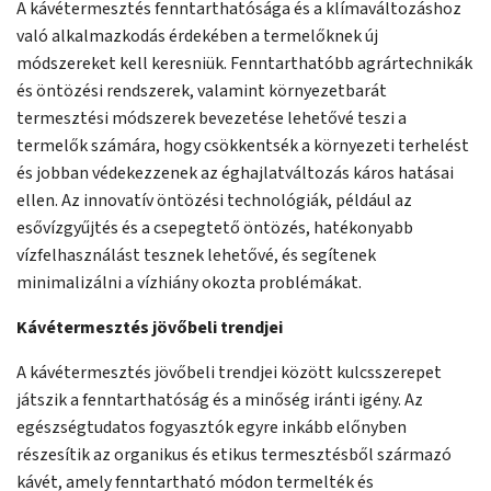
A kávétermesztés fenntarthatósága és a klímaváltozáshoz
való alkalmazkodás érdekében a termelőknek új
módszereket kell keresniük. Fenntarthatóbb agrártechnikák
és öntözési rendszerek, valamint környezetbarát
termesztési módszerek bevezetése lehetővé teszi a
termelők számára, hogy csökkentsék a környezeti terhelést
és jobban védekezzenek az éghajlatváltozás káros hatásai
ellen. Az innovatív öntözési technológiák, például az
esővízgyűjtés és a csepegtető öntözés, hatékonyabb
vízfelhasználást tesznek lehetővé, és segítenek
minimalizálni a vízhiány okozta problémákat.
Kávétermesztés jövőbeli trendjei
A kávétermesztés jövőbeli trendjei között kulcsszerepet
játszik a fenntarthatóság és a minőség iránti igény. Az
egészségtudatos fogyasztók egyre inkább előnyben
részesítik az organikus és etikus termesztésből származó
kávét, amely fenntartható módon termelték és