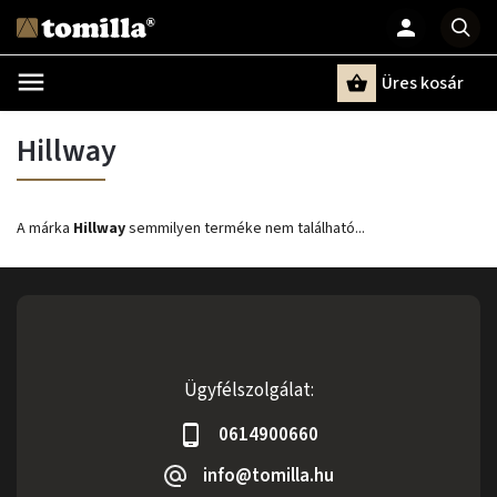
Üres kosár
Keresés
Hillway
A márka
Hillway
semmilyen terméke nem található...
Ügyfélszolgálat:
0614900660
info@tomilla.hu