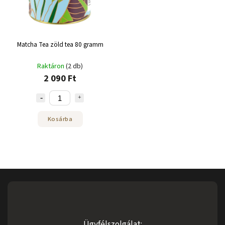
Matcha Tea zöld tea 80 gramm
Raktáron
(2 db)
2 090 Ft
Kosárba
Ügyfélszolgálat: