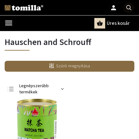
Üres kosár
Keresés
Hauschen and Schrouff
Szűrő megnyitása
Legnépszerűbb
termékek
Legolcsóbb elöl
Legdrágább
ABC szerint