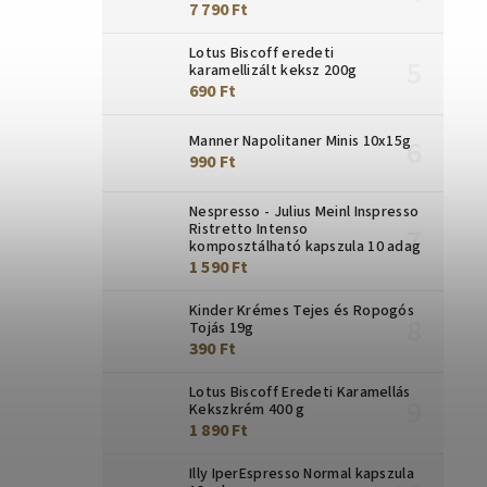
7 790 Ft
Lotus Biscoff eredeti
karamellizált keksz 200g
690 Ft
Manner Napolitaner Minis 10x15g
990 Ft
Nespresso - Julius Meinl Inspresso
Ristretto Intenso
komposztálható kapszula 10 adag
1 590 Ft
Kinder Krémes Tejes és Ropogós
Tojás 19g
390 Ft
Lotus Biscoff Eredeti Karamellás
Kekszkrém 400 g
1 890 Ft
Illy IperEspresso Normal kapszula