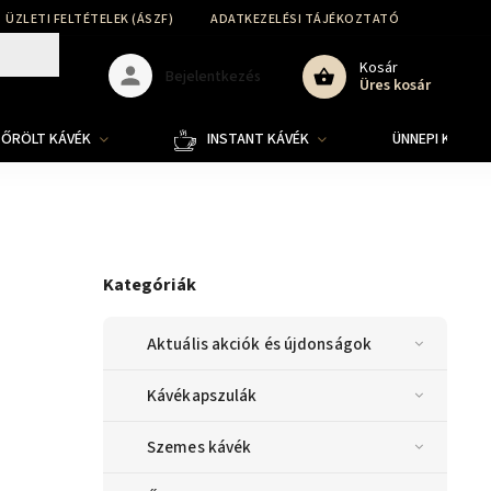
ÜZLETI FELTÉTELEK (ÁSZF)
ADATKEZELÉSI TÁJÉKOZTATÓ
SZÁLLÍT
Kosár
Bejelentkezés
Üres kosár
ŐRÖLT KÁVÉK
INSTANT KÁVÉK
ÜNNEPI KOLLE
Kategóriák
Aktuális akciók és újdonságok
Kávékapszulák
Szemes kávék