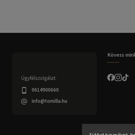
Kövess min
Ügyfélszolgálat:
0614900660
info@tomilla.hu