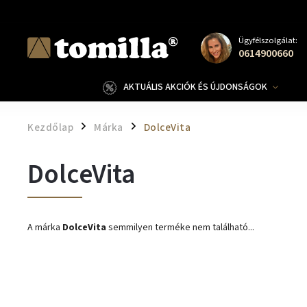
Ügyfélszolgálat:
0614900660
AKTUÁLIS AKCIÓK ÉS ÚJDONSÁGOK
Kezdőlap
Márka
DolceVita
/
/
DolceVita
A márka
DolceVita
semmilyen terméke nem található...