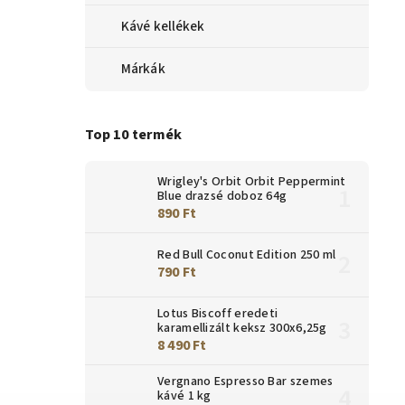
Kávé kellékek
Márkák
Top 10 termék
Wrigley's Orbit Orbit Peppermint
Blue drazsé doboz 64g
890 Ft
Red Bull Coconut Edition 250 ml
790 Ft
Lotus Biscoff eredeti
karamellizált keksz 300x6,25g
8 490 Ft
Vergnano Espresso Bar szemes
kávé 1 kg