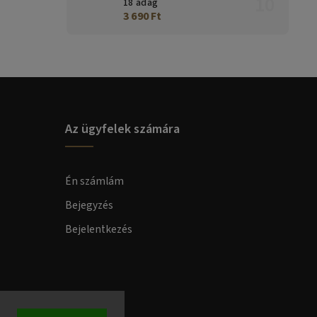
18 adag
3 690 Ft
Az ügyfelek számára
Én számlám
Bejegyzés
Bejelentkezés