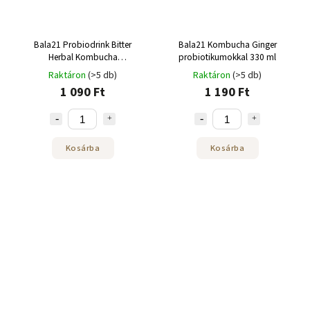
Bala21 Probiodrink Bitter
Bala21 Kombucha Ginger
Herbal Kombucha
probiotikumokkal 330 ml
probiotikumokkal 250 ml
Raktáron
(>5 db)
Raktáron
(>5 db)
1 090 Ft
1 190 Ft
Kosárba
Kosárba