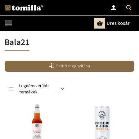
Üres kosár
Keresés
Bala21
Szűrő megnyitása
Legnépszerűbb
termékek
Legolcsóbb elöl
Legdrágább
ABC szerint