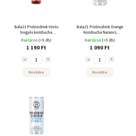
Bala21 Probiodrink Vörös
Bala21 Probiodrink Orange
bogyós kombucha
Kombucha Narancs
probiotikumokkal 330 ml
probiotikumokkal 250 ml
Raktáron
(>5 db)
Raktáron
(>5 db)
1 190 Ft
1 090 Ft
Kosárba
Kosárba