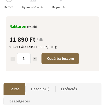
Kérdés
Nyomon követés
Megosztás
Raktáron
(>5 db)
11 890 Ft
/ db
9 362 Ft ÁFA nélkül
1 189 Ft / 100 g
Kosárba teszem
Leírás
Hasonló (3)
Értékelés
Beszélgetés