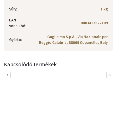
Súly
:
1 kg
EAN
8003413522109
vonalkód
:
Guglielmo S.p.A., Via Nazionale per
Gyártó
:
Reggio Calabria, 88069 Copanello, Italy
Kapcsolódó termékek
Previous
Next