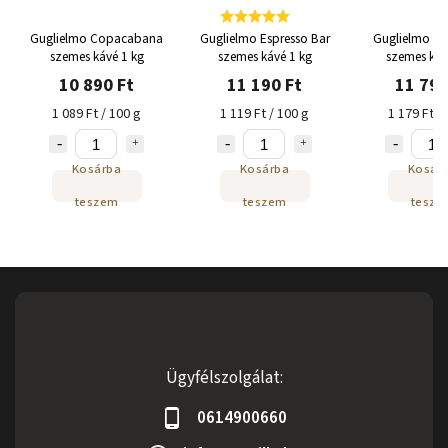
Guglielmo Copacabana
Guglielmo Espresso Bar
Guglielmo Bar
szemes kávé 1 kg
szemes kávé 1 kg
szemes káv
10 890 Ft
11 190 Ft
11 790
1 089 Ft / 100 g
1 119 Ft / 100 g
1 179 Ft /
Kosárba
Kosárba
Kosár
teszem
teszem
tesze
Ügyfélszolgálat:
0614900660