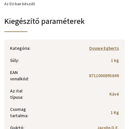
Az EU-ban készült.
Kiegészítő paraméterek
Kategória
:
Douwe Egberts
Súly
:
1 kg
EAN
8711000895849
vonalkód
:
Az ital
Kávé
típusa
:
Csomag
1 Kg
tartalma
:
Gyártó
:
Jacobs D.E.