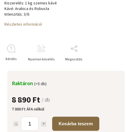
Kiszerelés: 1 kg szemes kávé
Kávé: Arabica és Robusta
Intenzitás: 3/6
Részletes információ
Kérdés
Nyomon követés
Megosztás
Raktáron
(>5 db)
8 890 Ft
/ db
7 000 Ft ÁFA nélkül
Kosárba teszem