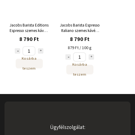
Jacobs Barista Editions
Jacobs Barista Espresso
Espresso szemes kávé 1
Italiano szemes kávé 1
kg
kg
8 790 Ft
8 790 Ft
879 Ft / 100 g
Kosárba
Kosárba
teszem
teszem
Ügyfélszolgálat: