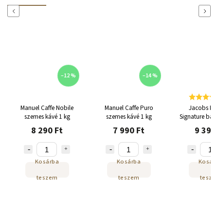
Previous
Next
–12 %
–14 %
Manuel Caffe Nobile
Manuel Caffe Puro
Jacobs Kr
szemes kávé 1 kg
szemes kávé 1 kg
Signature bab
8 290 Ft
7 990 Ft
9 390
Kosárba
Kosárba
Kosár
teszem
teszem
tesze