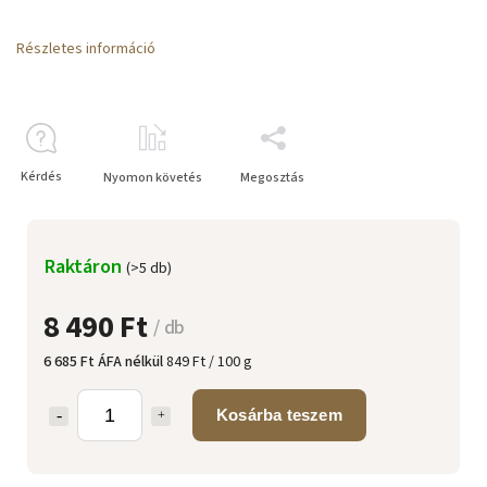
Részletes információ
Kérdés
Nyomon követés
Megosztás
Raktáron
(>5 db)
8 490 Ft
/ db
6 685 Ft ÁFA nélkül
849 Ft / 100 g
Kosárba teszem