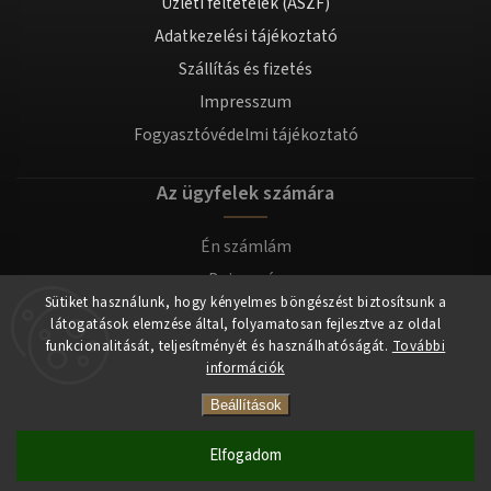
Üzleti feltételek (ÁSZF)
Adatkezelési tájékoztató
Szállítás és fizetés
Impresszum
Fogyasztóvédelmi tájékoztató
Az ügyfelek számára
Én számlám
Bejegyzés
Sütiket használunk, hogy kényelmes böngészést biztosítsunk a
Bejelentkezés
látogatások elemzése által, folyamatosan fejlesztve az oldal
funkcionalitását, teljesítményét és használhatóságát.
További
információk
Copyright 2026
tomilla.hu
. Minden jog fenntartva.
Beállítások
Elfogadom