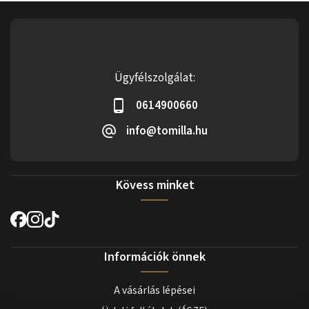
Ügyfélszolgálat:
0614900660
info@tomilla.hu
Kövess minket
Információk önnek
A vásárlás lépései