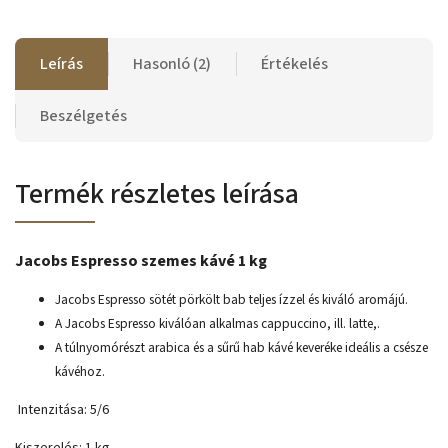
Leírás
Hasonló (2)
Értékelés
Beszélgetés
Termék részletes leírása
Jacobs Espresso szemes kávé 1 kg
Jacobs Espresso sötét pörkölt bab teljes ízzel és kiváló aromájú.
A Jacobs Espresso kiválóan alkalmas cappuccino, ill. latte,.
A túlnyomórészt arabica és a sűrű hab kávé keveréke ideális a csésze
kávéhoz.
Intenzitása: 5/6