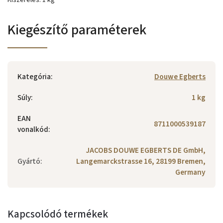
Kiszerelés: 1 kg
Kiegészítő paraméterek
Kategória
:
Douwe Egberts
Súly
:
1 kg
EAN
8711000539187
vonalkód
:
JACOBS DOUWE EGBERTS DE GmbH,
Gyártó
:
Langemarckstrasse 16, 28199 Bremen,
Germany
Kapcsolódó termékek