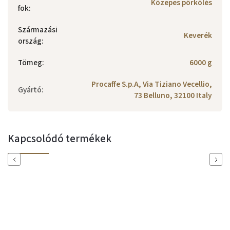
Közepes pörkölés
fok
:
Származási
Keverék
ország
:
Tömeg
:
6000 g
Procaffe S.p.A, Via Tiziano Vecellio,
Gyártó
:
73 Belluno, 32100 Italy
Kapcsolódó termékek
Previous
Next