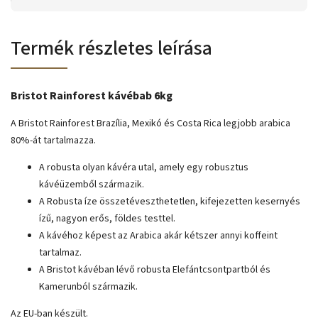
Termék részletes leírása
Bristot Rainforest kávébab 6kg
A Bristot Rainforest Brazília, Mexikó és Costa Rica legjobb arabica
80%-át tartalmazza.
A robusta olyan kávéra utal, amely egy robusztus
kávéüzemből származik.
A Robusta íze összetéveszthetetlen, kifejezetten kesernyés
ízű, nagyon erős, földes testtel.
A kávéhoz képest az Arabica akár kétszer annyi koffeint
tartalmaz.
A Bristot kávéban lévő robusta Elefántcsontpartból és
Kamerunból származik.
Az EU-ban készült.