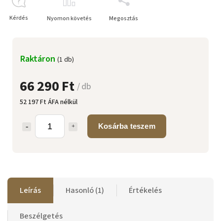
Kérdés
Nyomon követés
Megosztás
Raktáron
(1 db)
66 290 Ft
/ db
52 197 Ft ÁFA nélkül
Kosárba teszem
Leírás
Hasonló (1)
Értékelés
Beszélgetés