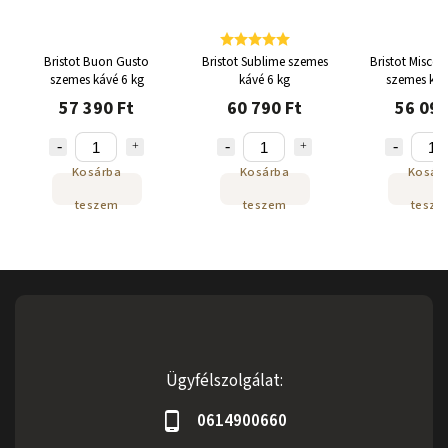
Bristot Buon Gusto
Bristot Sublime szemes
Bristot Miscel
szemes kávé 6 kg
kávé 6 kg
szemes káv
57 390 Ft
60 790 Ft
56 090
Kosárba
Kosárba
Kosár
teszem
teszem
tesze
Ügyfélszolgálat:
0614900660