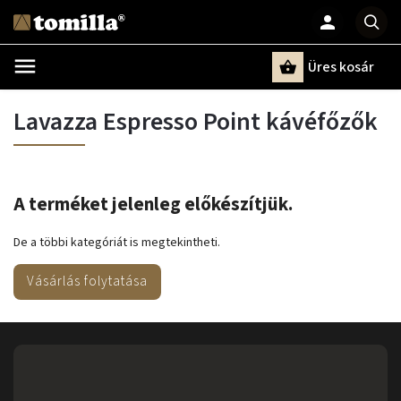
Üres kosár
Keresés
Lavazza Espresso Point kávéfőzők
A terméket jelenleg előkészítjük.
De a többi kategóriát is megtekintheti.
Vásárlás folytatása