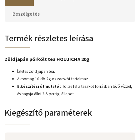
Beszélgetés
Termék részletes leírása
Zöld japán pörkölt tea HOUJICHA 20g
Ízletes zöld japán tea.
A csomag 10 db 2g-os zacskót tartalmaz.
Elkészítési útmutató
: Töltse fel a tasakot forrásban lévő vízzel,
és hagyja állni 3-5 percig. állapot.
Kiegészítő paraméterek