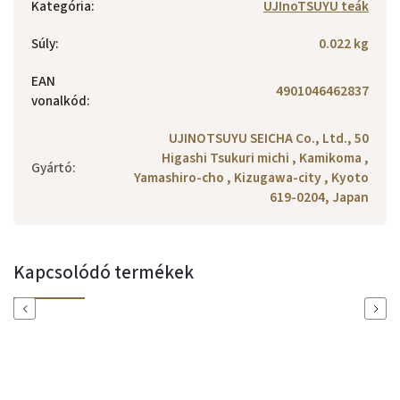
Kategória
:
UJInoTSUYU teák
Súly
:
0.022 kg
EAN
4901046462837
vonalkód
:
UJINOTSUYU SEICHA Co., Ltd., 50
Higashi Tsukuri michi , Kamikoma ,
Gyártó
:
Yamashiro-cho , Kizugawa-city , Kyoto
619-0204, Japan
Kapcsolódó termékek
Previous
Next