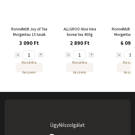
Ronnefeldt Joy of Tea
ALLGROO Aloe Vera
Ronnefeldt T
Morgentau 15 tasak
koreai tea 400g
Morgentau 2
3 090 Ft
2 890 Ft
6 090
Kosárba
Kosárba
Kosár
teszem
teszem
tesze
Ügyfélszolgálat: