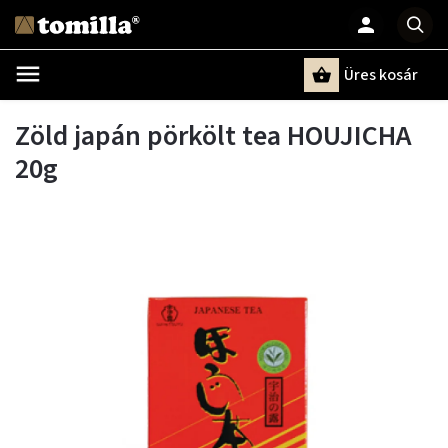
Üres kosár
Keresés
Zöld japán pörkölt tea HOUJICHA
20g