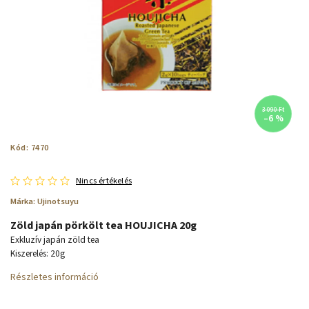
3 090 Ft
–6 %
Kód:
7470
Nincs értékelés
Márka:
Ujinotsuyu
Zöld japán pörkölt tea HOUJICHA 20g
Exkluzív japán zöld tea
Kiszerelés: 20g
Részletes információ