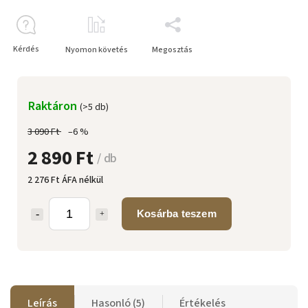
Kérdés
Nyomon követés
Megosztás
Raktáron
(>5 db)
3 090 Ft
–6 %
2 890 Ft
/ db
2 276 Ft ÁFA nélkül
Kosárba teszem
Leírás
Hasonló (5)
Értékelés