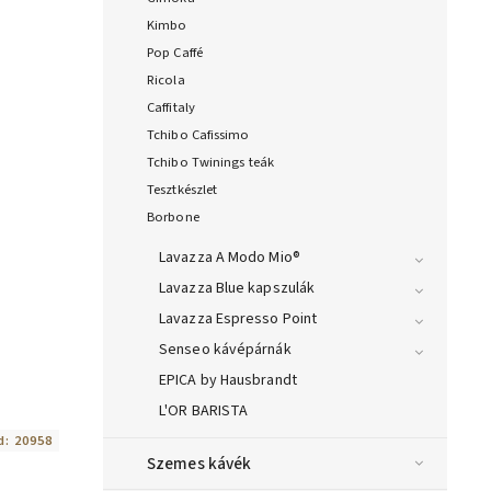
Kimbo
Pop Caffé
Ricola
Caffitaly
Tchibo Cafissimo
Tchibo Twinings teák
Tesztkészlet
Borbone
Lavazza A Modo Mio®
Lavazza Blue kapszulák
Lavazza Espresso Point
Senseo kávépárnák
EPICA by Hausbrandt
L'OR BARISTA
d:
20958
Szemes kávék