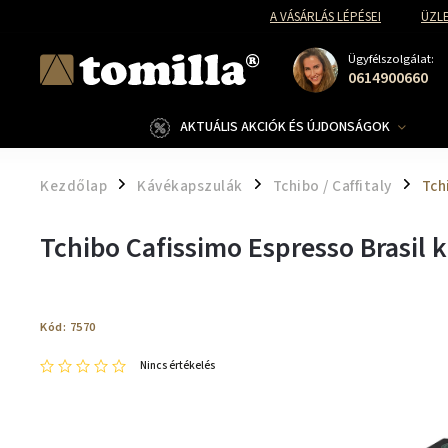
A VÁSÁRLÁS LÉPÉSEI
ÜZLE
Ügyfélszolgálat:
0614900660
AKTUÁLIS AKCIÓK ÉS ÚJDONSÁGOK
Kezdőlap
Kávékapszulák
Tchibo / Caffitaly
Tch
/
/
/
Tchibo Cafissimo Espresso Brasil 
Kód:
7570
Nincs értékelés