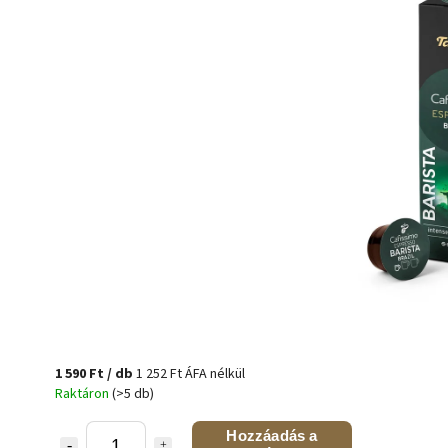
1 590 Ft
/ db
1 252 Ft ÁFA nélkül
Raktáron
(>5 db)
Hozzáadás a