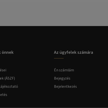
k önnek
Az ügyfelek számára
ései
Én számlám
lek (ÁSZF)
Bejegyzés
tájékoztató
Bejelentkezés
zetés