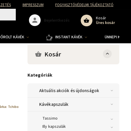
FIZETÉS
IMPRESSZUM
FOGYASZTÓVÉDELMI TÁJÉKOZTATÓ
Kosár
Bejelentkezés
Üres kosár
ŐRÖLT KÁVÉK
INSTANT KÁVÉK
ÜNNEPI KOLLE
Kosár
Kategóriák
Aktuális akciók és újdonságok
Kávékapszulák
árka:
Tchibo
Tassimo
Illy kapszulák