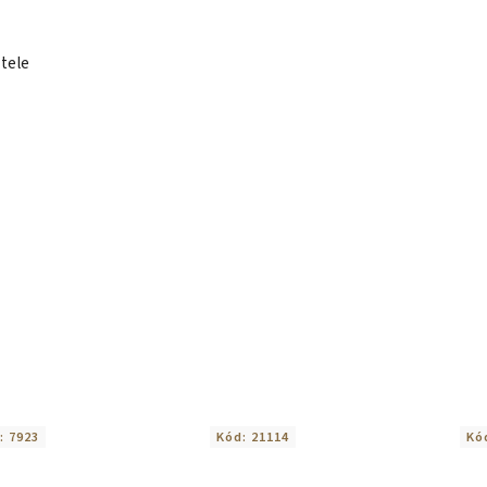
 tele
:
7923
Kód:
21114
Kó