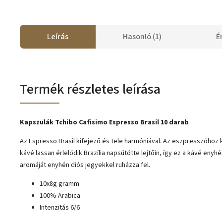
Leírás
Hasonló (1)
É
Termék részletes leírása
Kapszulák Tchibo Cafisimo Espresso Brasil 10 darab
Az Espresso Brasil kifejező és tele harmóniával. Az eszpresszóhoz
kávé lassan érlelődik Brazília napsütötte lejtőin, így ez a kávé eny
aromáját enyhén diós jegyekkel ruházza fel.
10x8g gramm
100% Arabica
Intenzitás 6/6