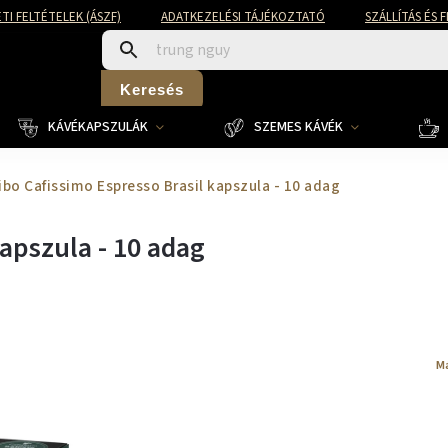
TI FELTÉTELEK (ÁSZF)
ADATKEZELÉSI TÁJÉKOZTATÓ
SZÁLLÍTÁS ÉS 
Keresés
KÁVÉKAPSZULÁK
SZEMES KÁVÉK
ibo Cafissimo Espresso Brasil kapszula - 10 adag
kapszula - 10 adag
M