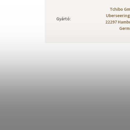
Tchibo G
Uberseering
Gyártó
:
22297 Hamb
Germ