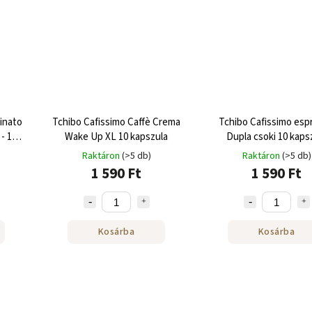
inato
Tchibo Cafissimo Caffè Crema
Tchibo Cafissimo esp
- 10
Wake Up XL 10 kapszula
Dupla csoki 10 kaps
Raktáron
(>5 db)
Raktáron
(>5 db)
1 590 Ft
1 590 Ft
Kosárba
Kosárba