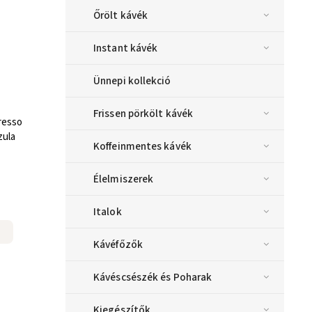
Őrölt kávék
Instant kávék
Ünnepi kollekció
Frissen pörkölt kávék
resso
zula
Koffeinmentes kávék
Élelmiszerek
Italok
Kávéfőzők
Kávéscsészék és Poharak
Kiegészítők