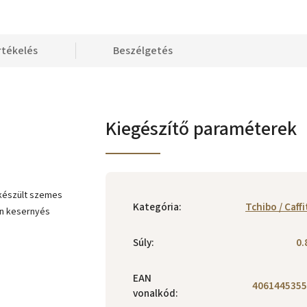
rtékelés
Beszélgetés
Kiegészítő paraméterek
 készült szemes
Kategória
:
Tchibo / Caffi
hén kesernyés
Súly
:
0.
EAN
4061445355
vonalkód
: