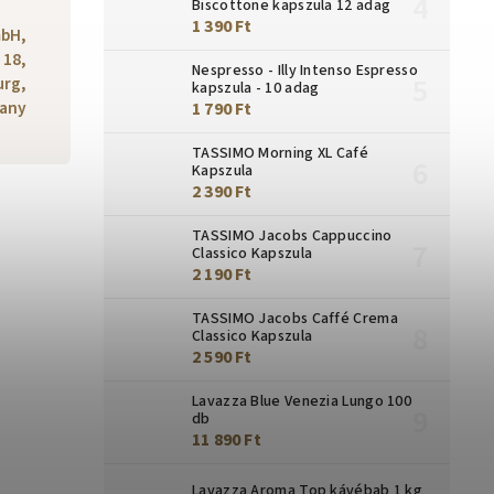
Biscottone kapszula 12 adag
1 390 Ft
mbH,
 18,
Nespresso - Illy Intenso Espresso
urg,
kapszula - 10 adag
any
1 790 Ft
TASSIMO Morning XL Café
Kapszula
2 390 Ft
TASSIMO Jacobs Cappuccino
Classico Kapszula
2 190 Ft
TASSIMO Jacobs Caffé Crema
Classico Kapszula
2 590 Ft
Lavazza Blue Venezia Lungo 100
db
11 890 Ft
Lavazza Aroma Top kávébab 1 kg