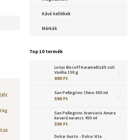
Kávé kellékek
Márkák
Top 10 termék
Lotus Biscoff Karamellizált süti
Vanília 150 g
690 Ft
San Pellegrino Chino 450 ml
taly
590 Ft
8 kg
San Pellegrino Aranciata Amara
keserű narancs 450 ml
590 Ft
526
Dolce Gusto - Dolce Vita