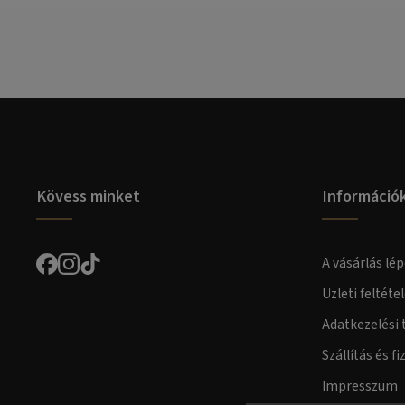
Kövess minket
Információ
A vásárlás lép
Üzleti feltéte
Adatkezelési 
Szállítás és fi
Impresszum