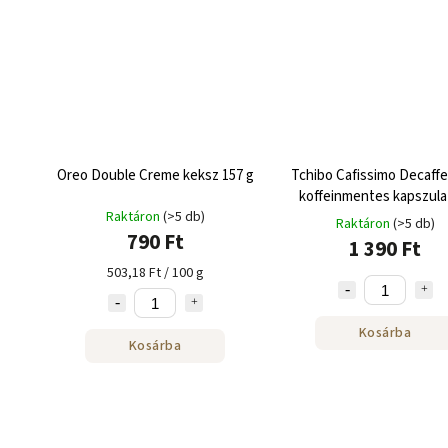
Oreo Double Creme keksz 157 g
Tchibo Cafissimo Decaffe
koffeinmentes kapszula 
Raktáron
(>5 db)
adag
Raktáron
(>5 db)
790 Ft
1 390 Ft
503,18 Ft / 100 g
Kosárba
Kosárba