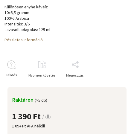
Különösen enyhe kávéíz
10x6,5 gramm
100% Arabica
Intenzitás: 3/6
Javasolt adagolás: 125 ml
Részletes információ
Kérdés
Nyomon követés
Megosztás
Raktáron
(>5 db)
1 390 Ft
/ db
1 094 Ft ÁFA nélkül