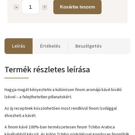
Kosárba teszem
Leírás
Értékelés
Beszélgetés
Termék részletes leírása
Hagyja magát kényeztetni a különösen finom aromájú kávé kiváló
ízével – a felejthetetlen pillanatokért.
Az új receptnek köszönhetően most rendkívül finom ízvilággal
élvezheti a kávét.
A finom kávé 100%-ban természetesen finom Tchibo Arabica
kávébabból készül, és külön Tchibo pörköléssel gondosan finomítják.