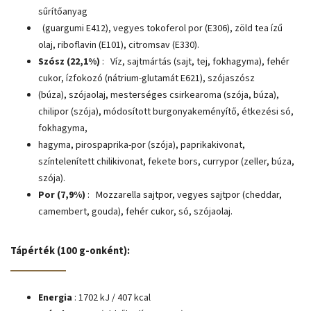
sűrítőanyag
(guargumi E412), vegyes tokoferol por (E306), zöld tea ízű
olaj, riboflavin (E101), citromsav (E330).
Szósz (22,1%)
:
Víz, sajtmártás (sajt, tej, fokhagyma), fehér
cukor, ízfokozó (nátrium-glutamát E621), szójaszósz
(búza), szójaolaj, mesterséges csirkearoma (szója, búza),
chilipor (szója), módosított burgonyakeményítő, étkezési só,
fokhagyma,
hagyma, pirospaprika-por (szója), paprikakivonat,
színtelenített chilikivonat, fekete bors, currypor (zeller, búza,
szója).
Por (7,9%)
:
Mozzarella sajtpor, vegyes sajtpor (cheddar,
camembert, gouda), fehér cukor, só, szójaolaj.
Tápérték (100 g-onként):
Energia
: 1702 kJ / 407 kcal