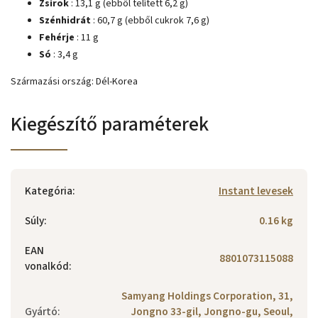
Zsírok
: 13,1 g (ebből telített 6,2 g)
Szénhidrát
: 60,7 g (ebből cukrok 7,6 g)
Fehérje
: 11 g
Só
: 3,4 g
Származási ország:
Dél-Korea
Kiegészítő paraméterek
Kategória
:
Instant levesek
Súly
:
0.16 kg
EAN
8801073115088
vonalkód
:
Samyang Holdings Corporation, 31,
Gyártó
:
Jongno 33-gil, Jongno-gu, Seoul,