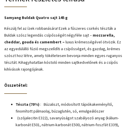
Samyang Buldak Quatro sajt 145 g
Készülj fel az ízek robbanására! Ezek a fűszeres csirkés tészták a
Buldak szósz legendás csípősségét négyféle sajt –
mozzarella,
cheddar, gouda és camembert –
luxus krémességével ötvözik. Ez
az egyedülálló fúzió megszelídíti a csípősséget, és gazdag, krémes
szószt hoz létre, amely tökéletesen bevonja minden egyes ruganyos
tésztát. Kihagyhatatlan kóstoló minden sajtkedvelőnek és a csípős
kihívások rajongójának.
Összetétel:
Tészta (70%)
:
Búzaliszt, módosított tápiókakeményítő,
finomított pálmaolaj, búzaglutén, só, emulgeálószer
(szójalecitin E322), savanyúságot szabályozó anyag (kálium-
karbonát E501, nátrium-karbonát E500, nátrium-foszfát E339),