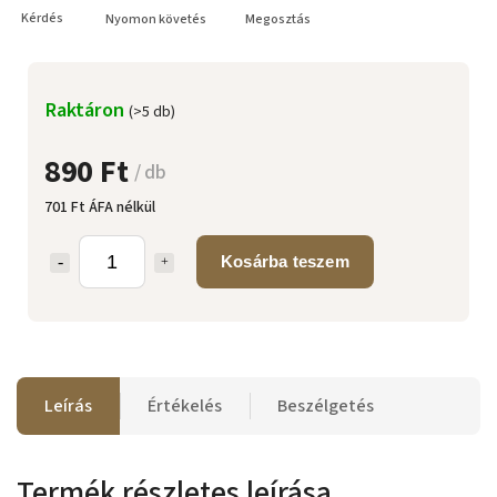
Kérdés
Nyomon követés
Megosztás
Raktáron
(>5 db)
890 Ft
/ db
701 Ft ÁFA nélkül
Kosárba teszem
Leírás
Értékelés
Beszélgetés
Termék részletes leírása