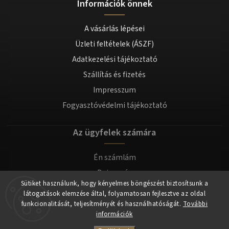
Információk önnek
A vásárlás lépései
Üzleti feltételek (ÁSZF)
Adatkezelési tájékoztató
Szállítás és fizetés
Impresszum
Fogyasztóvédelmi tájékoztató
Az ügyfelek számára
Én számlám
Bejegyzés
Sütiket használunk, hogy kényelmes böngészést biztosítsunk a
Bejelentkezés
látogatások elemzése által, folyamatosan fejlesztve az oldal
funkcionalitását, teljesítményét és használhatóságát.
További
információk
Copyright 2026
tomilla.hu
. Minden jog fenntartva.