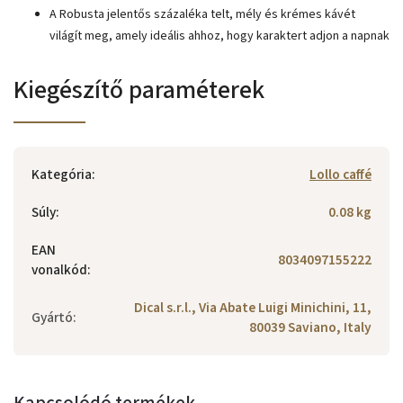
A Robusta jelentős százaléka telt, mély és krémes kávét
világít meg, amely ideális ahhoz, hogy karaktert adjon a napnak
Kiegészítő paraméterek
Kategória
:
Lollo caffé
Súly
:
0.08 kg
EAN
8034097155222
vonalkód
:
Dical s.r.l., Via Abate Luigi Minichini, 11,
Gyártó
:
80039 Saviano, Italy