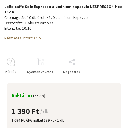
Lollo caffé Sole Espresso alumínium kapszula NESPRESSO®-hoz
10 db
Csomagolás: 10 db őrölt kávé alumínium kapszula
Összetétel: Robusta/Arabica
Intenzitás 10/10
Részletes információ
Kérdés
Nyomon követés
Megosztás
Raktáron
(>5 db)
1 390 Ft
/ db
1 094 Ft ÁFA nélkül
139 Ft / 1 db