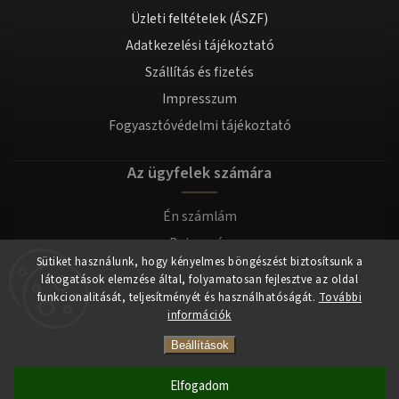
Üzleti feltételek (ÁSZF)
Adatkezelési tájékoztató
Szállítás és fizetés
Impresszum
Fogyasztóvédelmi tájékoztató
Az ügyfelek számára
Én számlám
Bejegyzés
Sütiket használunk, hogy kényelmes böngészést biztosítsunk a
Bejelentkezés
látogatások elemzése által, folyamatosan fejlesztve az oldal
funkcionalitását, teljesítményét és használhatóságát.
További
információk
Copyright 2026
tomilla.hu
. Minden jog fenntartva.
Beállítások
Elfogadom