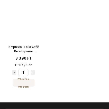
Nespresso - Lollo Caffé
Deca Espresso
koffeinmentes kapszula
3 390 Ft
30 adag
113 Ft / 1 db
Kosárba
teszem