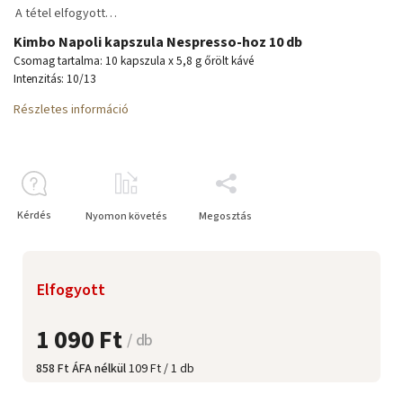
A tétel elfogyott…
Kimbo Napoli kapszula Nespresso-hoz 10 db
Csomag tartalma: 10 kapszula x 5,8 g őrölt kávé
Intenzitás: 10/13
Részletes információ
Kérdés
Nyomon követés
Megosztás
Elfogyott
1 090 Ft
/ db
858 Ft ÁFA nélkül
109 Ft / 1 db