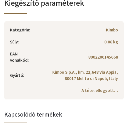
Kiegészítő paraméterek
Kategória
:
Kimbo
Súly
:
0.08 kg
EAN
8002200145668
vonalkód
:
Kimbo S.p.A., km. 22,648 Via Appia,
Gyártó
:
80017 Melito di Napoli, Italy
A tétel elfogyott…
Kapcsolódó termékek