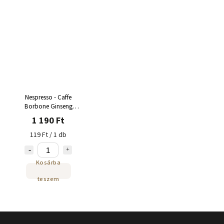
Nespresso - Caffe
Borbone Ginseng
kapszula 10 adag
1 190 Ft
119 Ft / 1 db
Kosárba
teszem