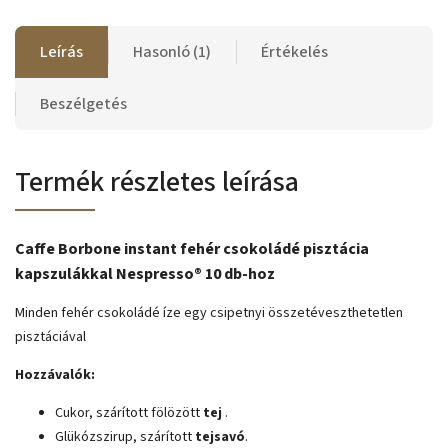
Leírás
Hasonló (1)
Értékelés
Beszélgetés
Termék részletes leírása
Caffe Borbone instant fehér csokoládé pisztácia
kapszulákkal Nespresso® 10 db-hoz
Minden fehér csokoládé íze egy csipetnyi összetéveszthetetlen
pisztáciával
Hozzávalók:
Cukor, szárított fölözött
tej
.
Glükózszirup, szárított
tejsavó
.