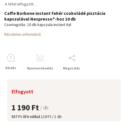
A tétel elfogyott…
Caffe Borbone instant fehér csokoládé pisztácia
kapszulával Nespresso®-hoz 10 db
Csomagolás: 10 db kapszula instant ital
Részletes információ
Kérdés
Nyomon követés
Megosztás
Elfogyott
1 190 Ft
/ db
937 Ft ÁFA nélkül
119 Ft / 1 db