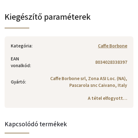
Kiegészítő paraméterek
Kategória
:
Caffe Borbone
EAN
8034028338397
vonalkód
:
Caffe Borbone srl, Zona ASI Loc. (NA),
Gyártó
:
Pascarola snc Caivano, Italy
A tétel elfogyott…
Kapcsolódó termékek