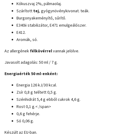
Kókuszvaj 2%, pálmaolaj.
Szárított
tej
, gyógynövénykivonat. teák.
Burgonyakeményítő, sűrítő.
E340ii stabilizátor, E471 emulgeálószer.
E412.
Aromák, só.
Az allergének
félkövérrel
vannak jelölve.
Javasolt adagolás: 50 ml / 7 g.
Energiaérték 50 ml-enként:
Energia 126 kJ/30 kcal.
Zsír 0,8 g telített 0,5 g.
Szénhidrát 5,4 g ebből cukrok 4,6 g.
Rost 0,1 g.< /span>
0,6 g fehérje.
Só 0,06 g.
Készült az EU-ban.