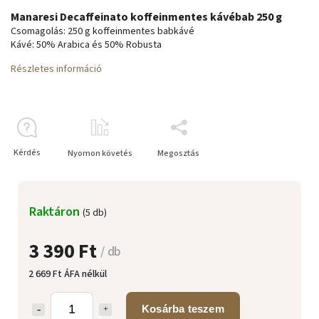
Manaresi Decaffeinato koffeinmentes kávébab 250 g
Csomagolás: 250 g koffeinmentes babkávé
Kávé: 50% Arabica és 50% Robusta
Részletes információ
Kérdés
Nyomon követés
Megosztás
Raktáron
(5 db)
3 390 Ft
/ db
2 669 Ft ÁFA nélkül
Kosárba teszem