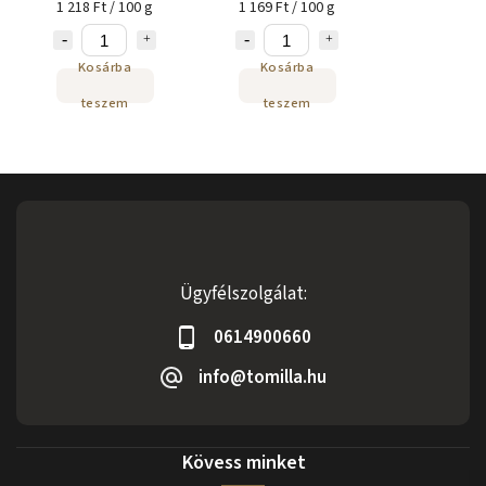
1 218 Ft / 100 g
1 169 Ft / 100 g
Kosárba
Kosárba
teszem
teszem
Ügyfélszolgálat:
0614900660
info@tomilla.hu
Kövess minket