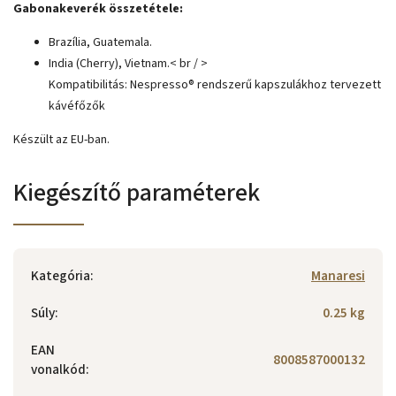
Gabonakeverék összetétele:
Brazília, Guatemala.
India (Cherry), Vietnam.< br / >
Kompatibilitás: Nespresso® rendszerű kapszulákhoz tervezett
kávéfőzők
Készült az EU-ban.
Kiegészítő paraméterek
Kategória
:
Manaresi
Súly
:
0.25 kg
EAN
8008587000132
vonalkód
: