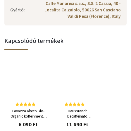
Caffe Manaresi s.a.s., S.S. 2 Cassia, 40 -
Gyártó
:
Localita Calzaiolo, 50026 San Casciano
Val di Pesa (Florence), Italy
Kapcsolódó termékek
Lavazza Alteco Bio-
Hausbrandt
Organic koffeinmentes
Decaffeinato
szemes kávé 500 g
koffeinmentes szemes
6 090 Ft
11 690 Ft
kávé 1 kg