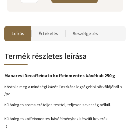
Leírás
Értékelés
Beszélgetés
Termék részletes leírása
Manaresi Decaffeinato koffeinmentes kávébab 250 g
Kóstolja meg a minőségi kávét Toszkána legrégebbi pörkölőjéből <
/p>
Különleges aroma erőteljes testtel, teljesen savasság nélkül.
Különleges koffeinmentes kávéélményhez készült keverék.
;