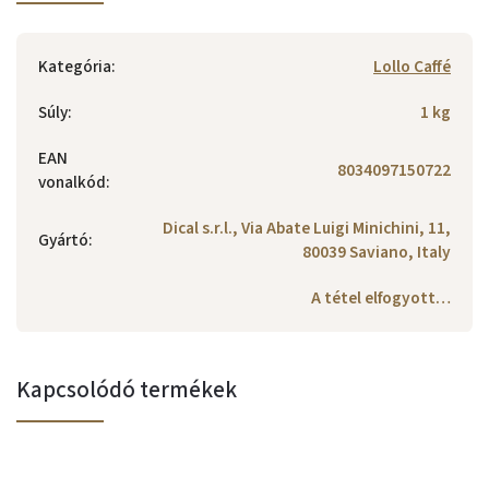
Kategória
:
Lollo Caffé
Súly
:
1 kg
EAN
8034097150722
vonalkód
:
Dical s.r.l., Via Abate Luigi Minichini, 11,
Gyártó
:
80039 Saviano, Italy
A tétel elfogyott…
Kapcsolódó termékek