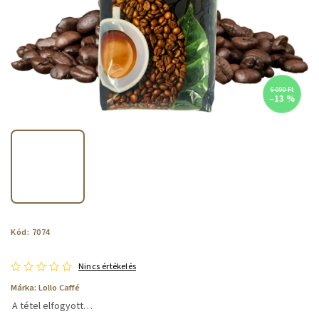
6 090 Ft
–13 %
Kód:
7074
Nincs értékelés
Márka:
Lollo Caffé
A tétel elfogyott…