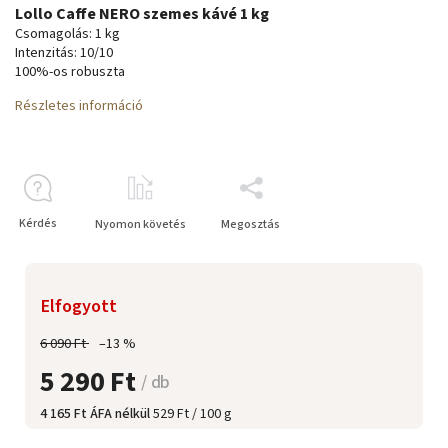
Lollo Caffe NERO szemes kávé 1 kg
Csomagolás: 1 kg
Intenzitás: 10/10
100%-os robuszta
Részletes információ
Kérdés
Nyomon követés
Megosztás
Elfogyott
6 090 Ft
–13 %
5 290 Ft
/ db
4 165 Ft ÁFA nélkül
529 Ft / 100 g