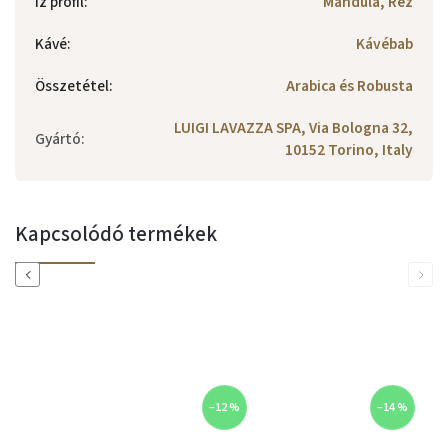
Íz profil
:
Mandula, Réz
Kávé
:
Kávébab
Összetétel
:
Arabica és Robusta
LUIGI LAVAZZA SPA, Via Bologna 32,
Gyártó
:
10152 Torino, Italy
Kapcsolódó termékek
Previous
Next
–12 %
–14 %