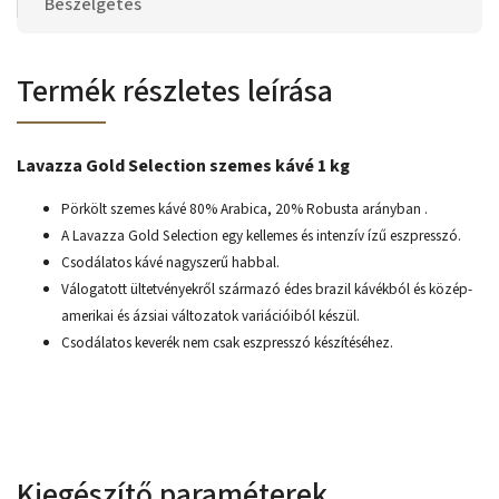
Beszélgetés
Termék részletes leírása
Lavazza Gold Selection szemes kávé 1 kg
Pörkölt szemes kávé 80% Arabica, 20% Robusta arányban .
A Lavazza Gold Selection egy kellemes és intenzív ízű eszpresszó.
Csodálatos kávé nagyszerű habbal.
Válogatott ültetvényekről származó édes brazil kávékból és közép-
amerikai és ázsiai változatok variációiból készül.
Csodálatos keverék nem csak eszpresszó készítéséhez
.
Kiegészítő paraméterek