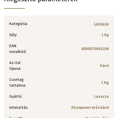
Kategória
:
Lavazza
Súly
:
1 kg
EAN
8000070043206
vonalkód
:
Az ital
Kávé
típusa
:
Csomag
1 Kg
tartalma
:
Gyártó
:
Lavazza
Intenzitás
:
Közepesen erős kávé