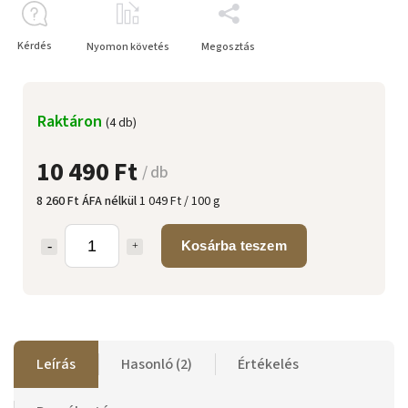
Kérdés
Nyomon követés
Megosztás
Raktáron
(4 db)
10 490 Ft
/ db
8 260 Ft ÁFA nélkül
1 049 Ft / 100 g
Kosárba teszem
Leírás
Hasonló (2)
Értékelés