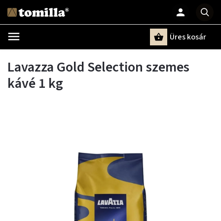
Üres kosár
Keresés
Lavazza Gold Selection szemes
kávé 1 kg