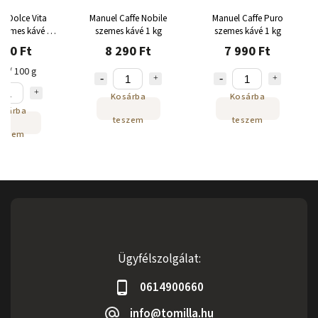
ds Dolce Vita
Manuel Caffe Nobile
Manuel Caffe Puro
szemes kávé 1
szemes kávé 1 kg
szemes kávé 1 kg
kg
990 Ft
8 290 Ft
7 990 Ft
Ft / 100 g
Kosárba
Kosárba
osárba
teszem
teszem
eszem
Ügyfélszolgálat:
0614900660
info@tomilla.hu