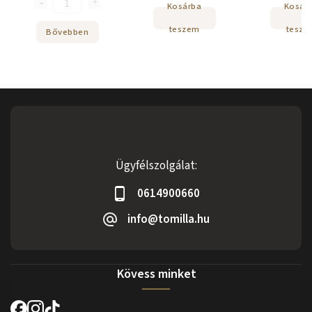
Kosárba
Kosár
teszem
tesze
Bővebben
Ügyfélszolgálat:
0614900660
info@tomilla.hu
Kövess minket