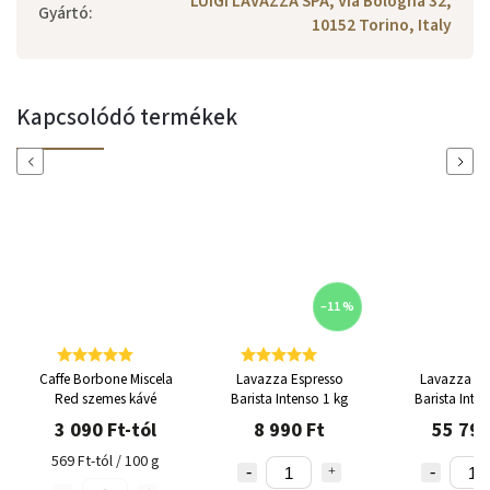
LUIGI LAVAZZA SPA, Via Bologna 32,
Gyártó
:
10152 Torino, Italy
Kapcsolódó termékek
Previous
Next
–11 %
Caffe Borbone Miscela
Lavazza Espresso
Lavazza Es
Red szemes kávé
Barista Intenso 1 kg
Barista Inte
3 090 Ft-tól
8 990 Ft
55 790
569 Ft-tól / 100 g