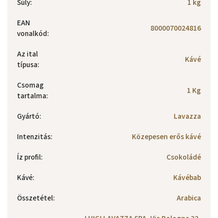
Súly
:
1 kg
EAN
8000070024816
vonalkód
:
Az ital
Kávé
típusa
:
Csomag
1 Kg
tartalma
:
Gyártó
:
Lavazza
Intenzitás
:
Közepesen erős kávé
Íz profil
:
Csokoládé
Kávé
:
Kávébab
Összetétel
:
Arabica