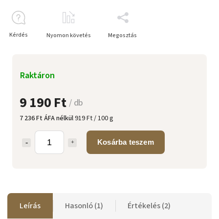
Kérdés
Nyomon követés
Megosztás
Raktáron
9 190 Ft
/ db
7 236 Ft ÁFA nélkül
919 Ft / 100 g
Kosárba teszem
Leírás
Hasonló (1)
Értékelés (2)