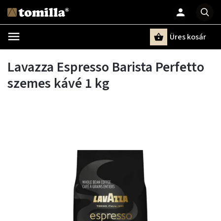
Üres kosár
Keresés
Lavazza Espresso Barista Perfetto
szemes kávé 1 kg