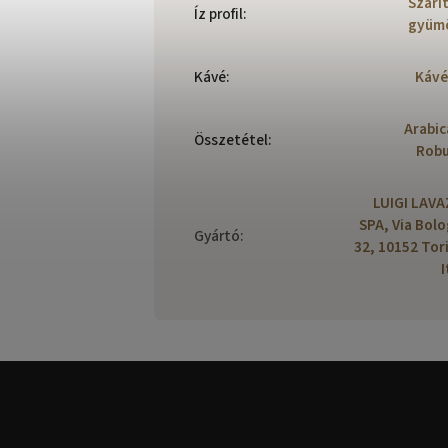
Szárí
Íz profil
:
gyümö
Kávé
:
Kávé
Arabic
Összetétel
:
Robu
LUIGI LAV
SPA, Via Bol
Gyártó
:
32, 10152 Tor
I