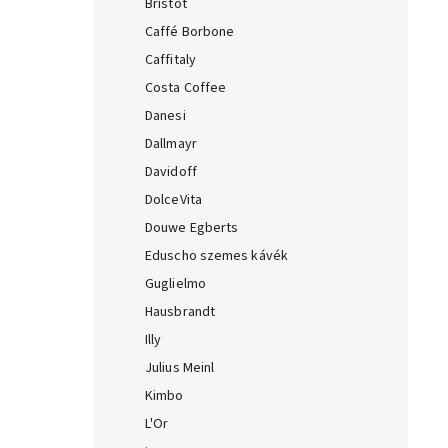
Bristot
Caffé Borbone
Caffitaly
Costa Coffee
Danesi
Dallmayr
Davidoff
DolceVita
Douwe Egberts
Eduscho szemes kávék
Guglielmo
Hausbrandt
Illy
Julius Meinl
Kimbo
L'Or