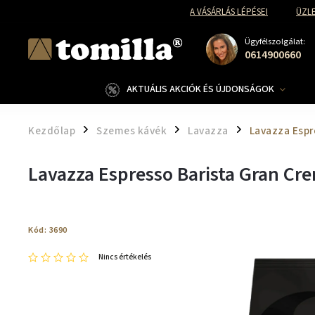
A VÁSÁRLÁS LÉPÉSEI
ÜZLE
Ügyfélszolgálat:
0614900660
AKTUÁLIS AKCIÓK ÉS ÚJDONSÁGOK
Kezdőlap
Szemes kávék
Lavazza
Lavazza Espr
/
/
/
Lavazza Espresso Barista Gran Cr
Kód:
3690
Nincs értékelés