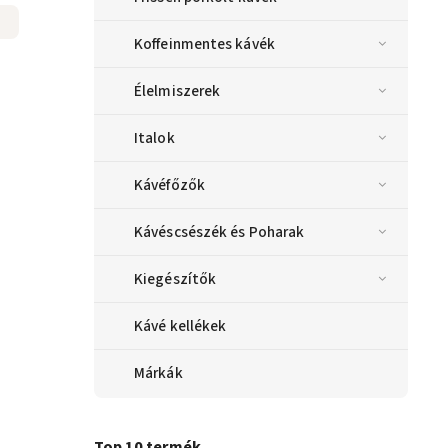
Koffeinmentes kávék
Élelmiszerek
Italok
Kávéfőzők
Kávéscsészék és Poharak
Kiegészítők
Kávé kellékek
Márkák
Top 10 termék