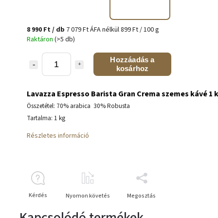
8 990 Ft
/ db
7 079 Ft ÁFA nélkül
899 Ft / 100 g
Raktáron
(>5 db)
Hozzáadás a
kosárhoz
Lavazza Espresso Barista Gran Crema szemes kávé 1 
Összetétel: 70% arabica 30% Robusta
Tartalma: 1 kg
Részletes információ
Kérdés
Nyomon követés
Megosztás
Kapcsolódó termékek