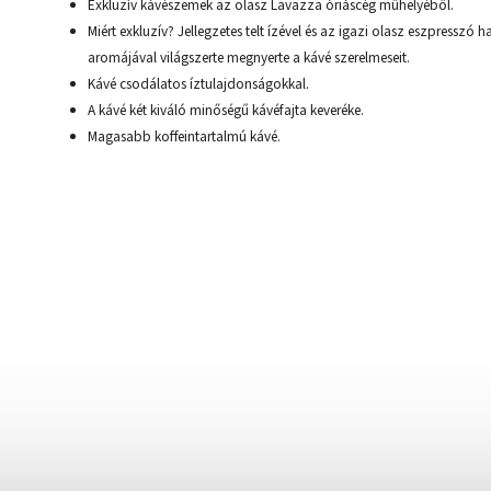
Exkluzív kávészemek az olasz Lavazza óriáscég műhelyéből.
Miért exkluzív? Jellegzetes telt ízével és az igazi olasz eszpresszó h
aromájával világszerte megnyerte a kávé szerelmeseit.
Kávé csodálatos íztulajdonságokkal.
A kávé két kiváló minőségű kávéfajta keveréke.
Magasabb koffeintartalmú kávé.