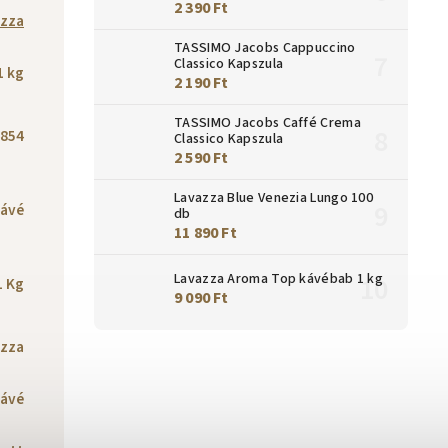
2 390 Ft
zza
TASSIMO Jacobs Cappuccino
Classico Kapszula
1 kg
2 190 Ft
TASSIMO Jacobs Caffé Crema
854
Classico Kapszula
2 590 Ft
Lavazza Blue Venezia Lungo 100
ávé
db
11 890 Ft
Lavazza Aroma Top kávébab 1 kg
1 Kg
9 090 Ft
zza
kávé