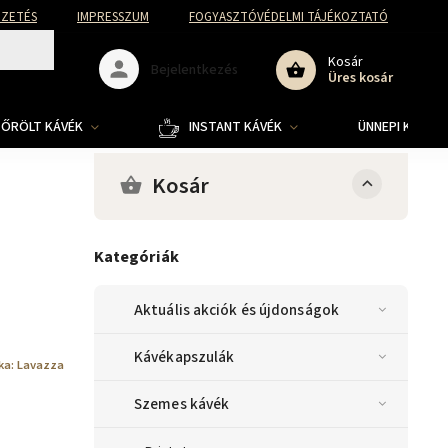
FIZETÉS
IMPRESSZUM
FOGYASZTÓVÉDELMI TÁJÉKOZTATÓ
Kosár
Bejelentkezés
Üres kosár
ŐRÖLT KÁVÉK
INSTANT KÁVÉK
ÜNNEPI KOLLE
Kosár
Kategóriák
Aktuális akciók és újdonságok
Kávékapszulák
ka:
Lavazza
Szemes kávék