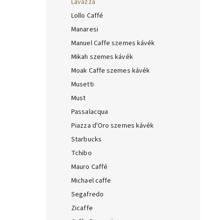
Lavazza
Lollo Caffé
Manaresi
Manuel Caffe szemes kávék
Mikah szemes kávék
Moak Caffe szemes kávék
Musetti
Must
Passalacqua
Piazza d'Oro szemes kávék
Starbucks
Tchibo
Mauro Caffé
Michael caffe
Segafredo
Zicaffe