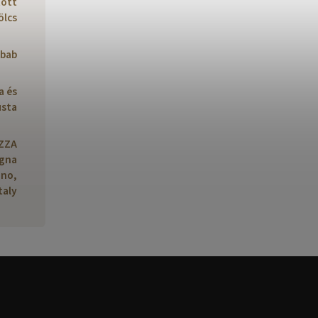
tott
lcs
bab
a és
sta
AZZA
ogna
ino,
taly