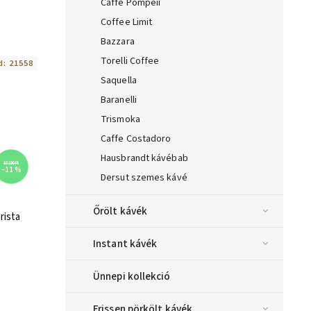
Caffe Pompeii
Coffee Limit
Bazzara
Torelli Coffee
d:
21558
Saquella
Baranelli
Trismoka
Caffe Costadoro
Hausbrandt kávébab
10 190 Ft
–11 %
Dersut szemes kávé
Őrölt kávék
rista
Instant kávék
Ünnepi kollekció
Frissen pörkölt kávék