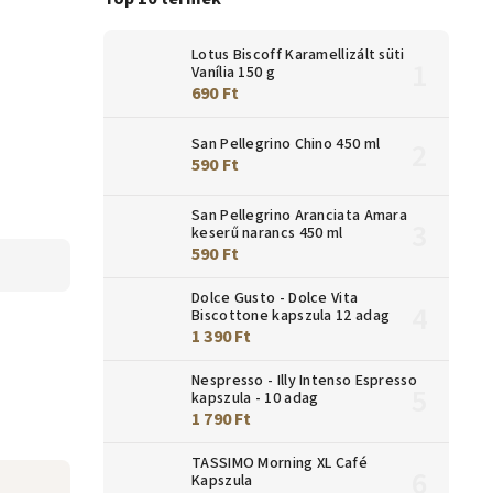
Lotus Biscoff Karamellizált süti
Vanília 150 g
690 Ft
San Pellegrino Chino 450 ml
590 Ft
San Pellegrino Aranciata Amara
keserű narancs 450 ml
590 Ft
Dolce Gusto - Dolce Vita
Biscottone kapszula 12 adag
1 390 Ft
Nespresso - Illy Intenso Espresso
kapszula - 10 adag
1 790 Ft
TASSIMO Morning XL Café
Kapszula