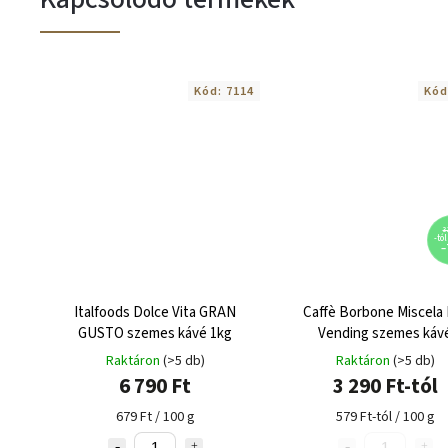
Kód:
7114
Kód
3 
-tó
–
Italfoods Dolce Vita GRAN
Caffè Borbone Miscela 
GUSTO szemes kávé 1kg
Vending szemes káv
Raktáron
(>5 db)
Raktáron
(>5 db)
6 790 Ft
3 290 Ft-tól
679 Ft / 100 g
579 Ft-tól / 100 g