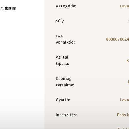
Kategória
:
Lava
amisítatlan
Súly
:
EAN
8000070024
vonalkód
:
Az ital
K
típusa
:
Csomag
tartalma
:
Gyártó
:
Lava
Intenzitás
:
Erős 