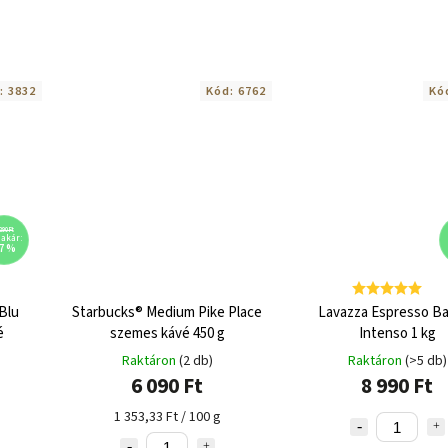
:
3832
Kód:
6762
Kó
290 Ft
l akár:
7 %
Blu
Starbucks® Medium Pike Place
Lavazza Espresso Ba
é
szemes kávé 450 g
Intenso 1 kg
Raktáron
(2 db)
Raktáron
(>5 db)
6 090 Ft
8 990 Ft
1 353,33 Ft / 100 g