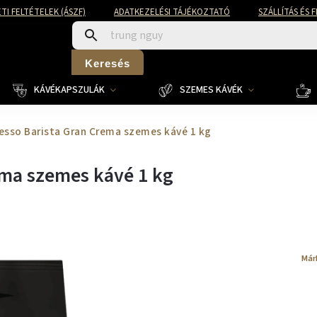
TI FELTÉTELEK (ÁSZF)
ADATKEZELÉSI TÁJÉKOZTATÓ
SZÁLLÍTÁS ÉS 
Keresés
KÁVÉKAPSZULÁK
SZEMES KÁVÉK
esso Barista Gran Crema szemes kávé 1 kg
ema szemes kávé 1 kg
Már