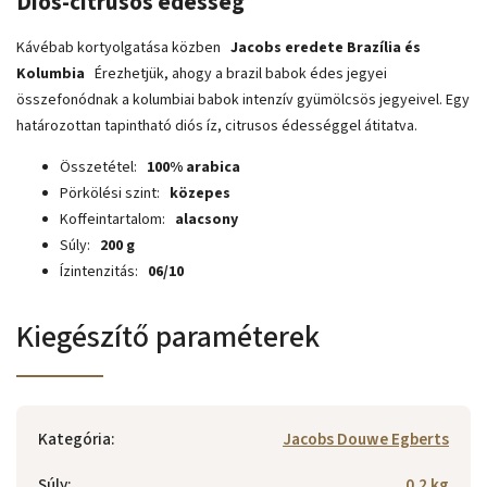
Diós-citrusos édesség
Kávébab kortyolgatása közben
Jacobs eredete Brazília és
Kolumbia
Érezhetjük, ahogy a brazil babok édes jegyei
összefonódnak a kolumbiai babok intenzív gyümölcsös jegyeivel. Egy
határozottan tapintható diós íz, citrusos édességgel átitatva.
Összetétel:
100% arabica
Pörkölési szint:
közepes
Koffeintartalom:
alacsony
Súly:
200 g
Ízintenzitás:
06/10
Kiegészítő paraméterek
Kategória
:
Jacobs Douwe Egberts
Súly
:
0.2 kg