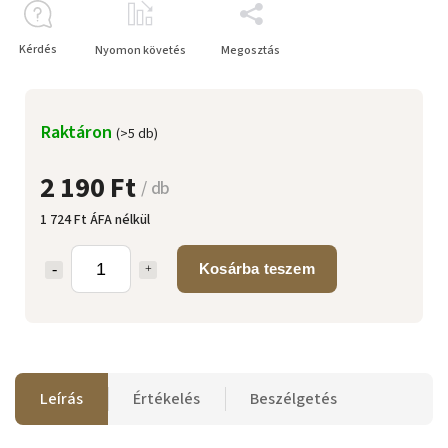
Kérdés
Nyomon követés
Megosztás
Raktáron
(>5 db)
2 190 Ft
/ db
1 724 Ft ÁFA nélkül
Kosárba teszem
Leírás
Értékelés
Beszélgetés