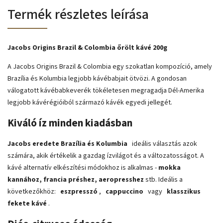
Termék részletes leírása
Jacobs Origins Brazil & Colombia őrölt kávé 200g
A Jacobs Origins Brazil & Colombia
egy szokatlan kompozíció, amely
Brazília és Kolumbia legjobb kávébabjait ötvözi. A gondosan
válogatott kávébabkeverék tökéletesen megragadja Dél-Amerika
legjobb kávérégióiból származó kávék egyedi jellegét.
Kiváló íz minden kiadásban
Jacobs eredete Brazília és Kolumbia
ideális választás azok
számára, akik értékelik a gazdag ízvilágot és a változatosságot. A
kávé alternatív elkészítési módokhoz is alkalmas -
mokka
kannához, francia préshez, aeropresshez
stb. Ideális a
következőkhöz:
eszpresszó
,
cappuccino
vagy
klasszikus
fekete kávé
.