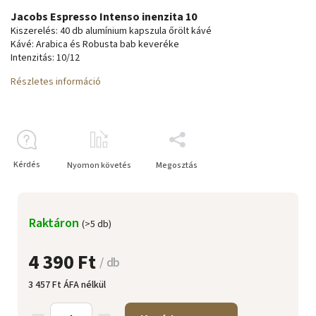
Jacobs Espresso Intenso inenzita 10
Kiszerelés: 40 db alumínium kapszula őrölt kávé
Kávé: Arabica és Robusta bab keveréke
Intenzitás: 10/12
Részletes információ
Kérdés
Nyomon követés
Megosztás
Raktáron
(>5 db)
4 390 Ft
/ db
3 457 Ft ÁFA nélkül