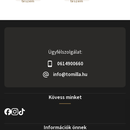
teszem
teszem
Ügyfélszolgálat:
0614900660
info@tomilla.hu
Kövess minket
Információk önnek