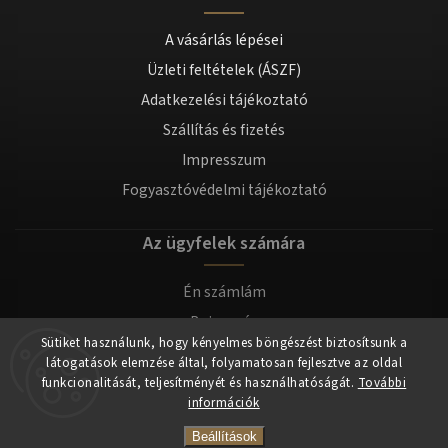
A vásárlás lépései
Üzleti feltételek (ÁSZF)
Adatkezelési tájékoztató
Szállítás és fizetés
Impresszum
Fogyasztóvédelmi tájékoztató
Az ügyfelek számára
Én számlám
Bejegyzés
Sütiket használunk, hogy kényelmes böngészést biztosítsunk a
Bejelentkezés
látogatások elemzése által, folyamatosan fejlesztve az oldal
funkcionalitását, teljesítményét és használhatóságát.
További
információk
Copyright 2026
tomilla.hu
. Minden jog fenntartva.
Beállítások