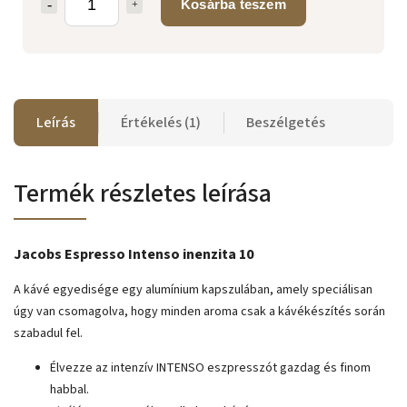
Kosárba teszem
Leírás
Értékelés (1)
Beszélgetés
Termék részletes leírása
Jacobs Espresso Intenso inenzita 10
A kávé egyedisége egy alumínium kapszulában, amely speciálisan
úgy van csomagolva, hogy minden aroma csak a kávékészítés során
szabadul fel.
Élvezze az intenzív INTENSO eszpresszót gazdag és finom
habbal.