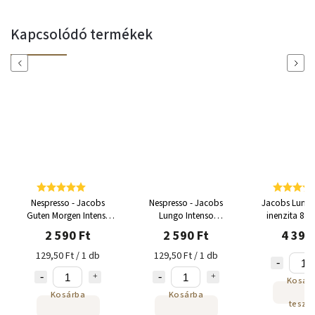
Kapcsolódó termékek
Previous
Next
Nespresso - Jacobs
Nespresso - Jacobs
Jacobs Lungo
Guten Morgen Intense
Lungo Intenso
inenzita 8 k
XL alumínium kapszula
alumínium kapszula 20
Nespresso-ho
2 590 Ft
2 590 Ft
4 390
20 adag
adag
129,50 Ft / 1 db
129,50 Ft / 1 db
Kosár
Kosárba
Kosárba
tesze