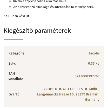
Kiváló eszpresszóhoz alkalmas kávé.
Az eszpresszó simasága és intenzitása miatt népszerű.
Az EU-ban készült.
Kiegészítő paraméterek
Kategória
:
Jacobs
Súly
:
0.33 kg
EAN
8711000397763
vonalkód
:
JACOBS DOUWE EGBERTS DE GmbH,
Gyártó
:
Langemarckstrasse 16, 28199 Bremen,
Germany